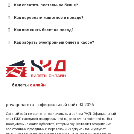
Как оплатить постельное белье?
для поездов дальнего следования — от 10 лет и
старше;
Как перевезти животное в поезде?
для пригородных поездов — от 7 лет.
Как поменять билет на поезд?
Как забрать электронный билет в кассе?
назвав кассиру 14-значный номер заказа;
предъявив удостоверение личности пассажира, на
кого оформлен билет.
билеты
онлайн
povagonam.ru - официальный сайт. © 2026
Данный сайт не является официальным сайтом РЖД. Официальный
сайт РЖД находится по адресам: rzd.ru, pass.rzd.ru, ticket.rzd.ru. Вы
находитесь на сайте субагента, который осуществляет оформление
электронных проездных и перевозочных документов и услуг от