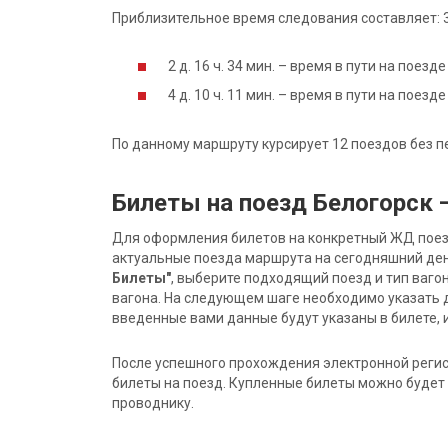
Приблизительное время следования составляет: 3 д
2 д. 16 ч. 34 мин. – время в пути на поез
4 д. 10 ч. 11 мин. – время в пути на поез
По данному маршруту курсирует 12 поездов без п
Билеты на поезд Белогорск 
Для оформления билетов на конкретный ЖД поезд 
актуальные поезда маршрута на сегодняшний ден
Билеты"
, выберите подходящий поезд и тип ваго
вагона. На следующем шаге необходимо указать 
введенные вами данные будут указаны в билете, и
После успешного прохождения электронной регис
билеты на поезд. Купленные билеты можно будет 
проводнику.