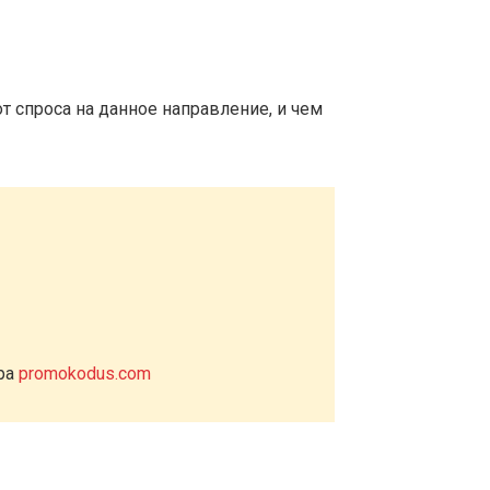
т спроса на данное направление, и чем
ера
promokodus.com