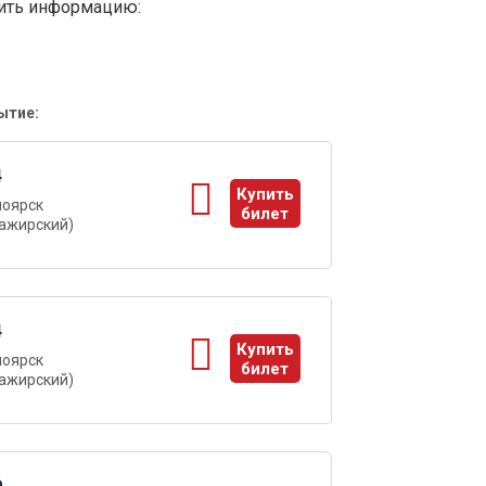
вить информацию:
ытие:
4
Купить
ноярск
билет
ажирский)
ы
4
Купить
ноярск
билет
ажирский)
ы