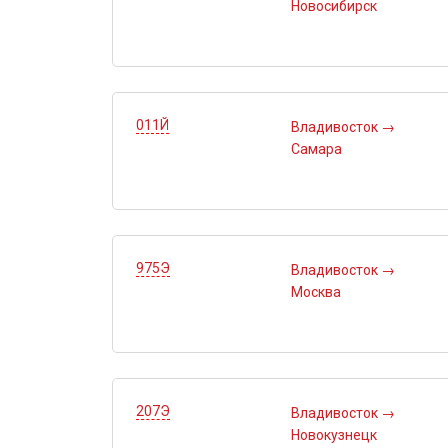
Новосибирск
011Й
Владивосток
→
Самара
975Э
Владивосток
→
Москва
207Э
Владивосток
→
Новокузнецк