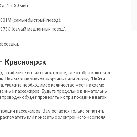
. 4 ч. 30 мин.
де 001М (самый быстрый поезд);
де 973Э (самый медленный поезд);
ересадки.
— Красноярск
- выберите его из списка выше, где отображаются все
ь. Нажмите на значок «корзины» или кнопку
"Найти
на, укажите необходимое количество мест на схеме
данные пассажиров. Будьте предельно внимательны,
 проводник будет проверять их при посадке в вагон.
трации пассажиров, Вам остается только оплатить
распечатать или показать с электронного носителя