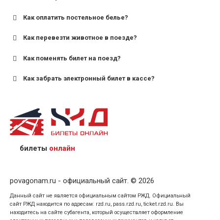
Как оплатить постельное белье?
для поездов дальнего следования — от 10 лет и
старше;
Как перевезти животное в поезде?
для пригородных поездов — от 7 лет.
Как поменять билет на поезд?
Как забрать электронный билет в кассе?
назвав кассиру 14-значный номер заказа;
предъявив удостоверение личности пассажира, на
кого оформлен билет.
билеты
онлайн
povagonam.ru - официальный сайт. © 2026
Данный сайт не является официальным сайтом РЖД. Официальный
сайт РЖД находится по адресам: rzd.ru, pass.rzd.ru, ticket.rzd.ru. Вы
находитесь на сайте субагента, который осуществляет оформление