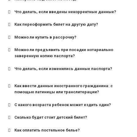
Что делать, если введены некорректные данные?
Как переоформить билет на другую дату?
Можно ли купить в рассрочку?
Можно ли предъявить при посадке нотариально
заверенную копию паспорта?
Что делать, если изменились данные паспорта?
Как ввести данные иностранного гражданина: с
помощью латиницы или транслитерации?
С какого возраста ребенок может ездить один?
Сколько будет стоит детский билет?
Как оплатить постельное белье?
для поездов дальнего следования — от 10 лет и