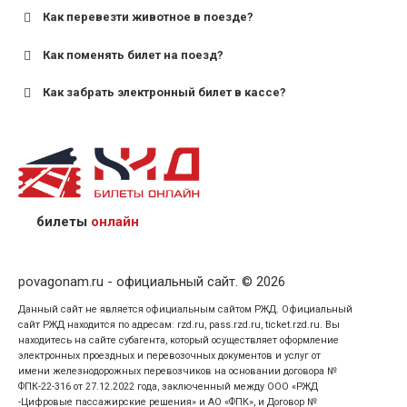
старше;
Как перевезти животное в поезде?
для пригородных поездов — от 7 лет.
Как поменять билет на поезд?
Как забрать электронный билет в кассе?
назвав кассиру 14-значный номер заказа;
предъявив удостоверение личности пассажира, на
кого оформлен билет.
билеты
онлайн
povagonam.ru - официальный сайт. © 2026
Данный сайт не является официальным сайтом РЖД. Официальный
сайт РЖД находится по адресам: rzd.ru, pass.rzd.ru, ticket.rzd.ru. Вы
находитесь на сайте субагента, который осуществляет оформление
электронных проездных и перевозочных документов и услуг от
имени железнодорожных перевозчиков на основании договора №
ФПК-22-316 от 27.12.2022 года, заключенный между ООО «РЖД
-Цифровые пассажирские решения» и АО «ФПК», и Договор №