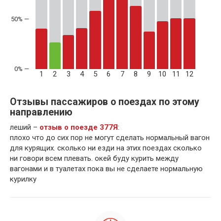
50% —
1
2
3
4
5
6
7
8
9
10
11
12
Отзывы пассажиров о поездах по этому
направлению
леший –
отзыв о поезде 377Я
:
плохо что до сих пор не могут сделать нормальный вагон
для курящих. сколько ни езди на этих поездах сколько
ни говори всем плевать. окей буду курить между
вагонами и в туалетах пока вы не сделаете нормальную
курилку