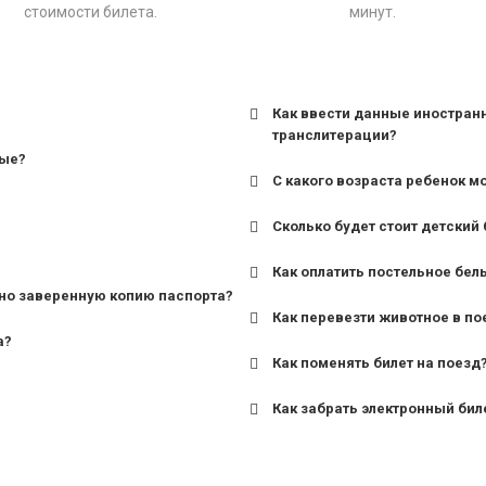
стоимости билета.
минут.
Как ввести данные иностран
транслитерации?
ные?
С какого возраста ребенок м
Сколько будет стоит детский 
для поездов дальнего сле
Как оплатить постельное бел
для пригородных поездов 
но заверенную копию паспорта?
Как перевезти животное в по
а?
Как поменять билет на поезд
Как забрать электронный бил