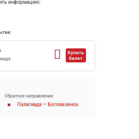
вить информацию:
ытие:
6
Купить
билет
гиада
ы
Обратное направление:
Палагиада — Богоявленск