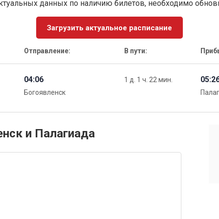
ктуальных данных по наличию билетов, необходимо обно
Загрузить актуальное расписание
Отправление:
В пути:
Приб
04:06
05:2
1 д. 1 ч. 22 мин.
Богоявленск
Пала
енск и Палагиада