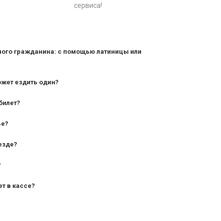
сервиса!
ного гражданина: с помощью латиницы или
ожет ездить один?
билет?
дования — от 10 лет и старше;
ье?
— от 7 лет.
езде?
?
ет в кассе?