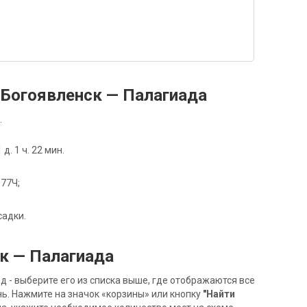
Богоявленск — Палагиада
.
. 1 ч. 22 мин.
077Ч;
садки.
к — Палагиада
- выберите его из списка выше, где отображаются все
ь. Нажмите на значок «корзины» или кнопку
"Найти