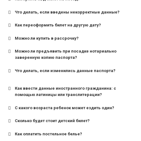
Что делать, если введены некорректные данные?
Как переоформить билет на другую дату?
Можно ли купить в рассрочку?
Можно ли предъявить при посадке нотариально
заверенную копию паспорта?
Что делать, если изменились данные паспорта?
Как ввести данные иностранного гражданина: с
помощью латиницы или транслитерации?
С какого возраста ребенок может ездить один?
Сколько будет стоит детский билет?
Как оплатить постельное белье?
для поездов дальнего следования — от 10 лет и