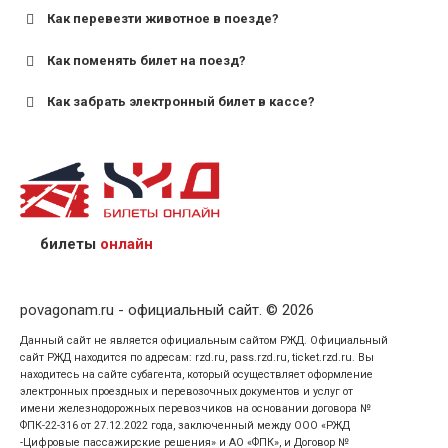
старше;
Как перевезти животное в поезде?
для пригородных поездов — от 7 лет.
Как поменять билет на поезд?
Как забрать электронный билет в кассе?
назвав кассиру 14-значный номер заказа;
предъявив удостоверение личности пассажира, на
кого оформлен билет.
билеты
онлайн
povagonam.ru - официальный сайт. © 2026
Данный сайт не является официальным сайтом РЖД. Официальный
сайт РЖД находится по адресам: rzd.ru, pass.rzd.ru, ticket.rzd.ru. Вы
находитесь на сайте субагента, который осуществляет оформление
электронных проездных и перевозочных документов и услуг от
имени железнодорожных перевозчиков на основании договора №
ФПК-22-316 от 27.12.2022 года, заключенный между ООО «РЖД
-Цифровые пассажирские решения» и АО «ФПК», и Договор №