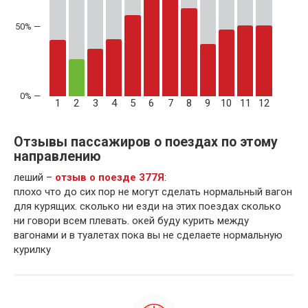
50% —
1
2
3
4
5
6
7
8
9
10
11
12
Отзывы пассажиров о поездах по этому
направлению
леший –
отзыв о поезде 377Я
:
плохо что до сих пор не могут сделать нормальный вагон
для курящих. сколько ни езди на этих поездах сколько
ни говори всем плевать. окей буду курить между
вагонами и в туалетах пока вы не сделаете нормальную
курилку