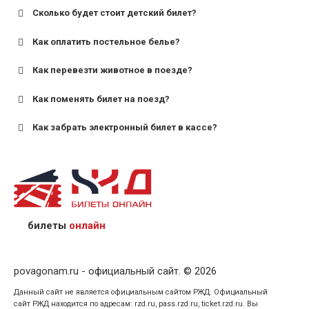
Сколько будет стоит детский билет?
Как оплатить постельное белье?
для поездов дальнего следования — от 10 лет и
старше;
Как перевезти животное в поезде?
для пригородных поездов — от 7 лет.
Как поменять билет на поезд?
Как забрать электронный билет в кассе?
назвав кассиру 14-значный номер заказа;
предъявив удостоверение личности пассажира, на
кого оформлен билет.
билеты
онлайн
povagonam.ru - официальный сайт. © 2026
Данный сайт не является официальным сайтом РЖД. Официальный
сайт РЖД находится по адресам: rzd.ru, pass.rzd.ru, ticket.rzd.ru. Вы