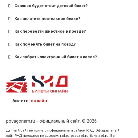
Сколько будет стоит детский билет?
Как оплатить постельное белье?
для поездов дальнего следования — от 10 лет и
старше;
Как перевезти животное в поезде?
для пригородных поездов — от 7 лет.
Как поменять билет на поезд?
Как забрать электронный билет в кассе?
назвав кассиру 14-значный номер заказа;
предъявив удостоверение личности пассажира, на
кого оформлен билет.
билеты
онлайн
povagonam.ru - официальный сайт. © 2026
Данный сайт не является официальным сайтом РЖД. Официальный
сайт РЖД находится по адресам: rzd.ru, pass.rzd.ru, ticket.rzd.ru. Вы