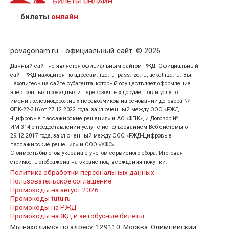
предъявив удостоверение личности пассажира, на
кого оформлен билет.
билеты
онлайн
povagonam.ru - официальный сайт. © 2026
Данный сайт не является официальным сайтом РЖД. Официальный
сайт РЖД находится по адресам: rzd.ru, pass.rzd.ru, ticket.rzd.ru. Вы
находитесь на сайте субагента, который осуществляет оформление
электронных проездных и перевозочных документов и услуг от
имени железнодорожных перевозчиков на основании договора №
ФПК-22-316 от 27.12.2022 года, заключенный между ООО «РЖД
-Цифровые пассажирские решения» и АО «ФПК», и Договор №
ИМ-314 о предоставлении услуг с использованием Веб-системы от
29.12.2017 года, заключенный между ООО «РЖД-Цифровые
пассажирские решения» и ООО «УФС».
Стоимость билетов указана с учетом сервисного сбора. Итоговая
стоимость отображена на экране подтверждения покупки.
Политика обработки персональных данных
Пользовательское соглашение
Промокоды на август 2026
Промокоды tutu.ru
Промокоды на РЖД
Промокоды на ЖД и автобусные билеты
Мы находимся по адресу: 129110, Москва, Олимпийский