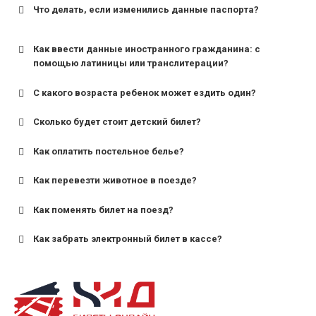
Что делать, если изменились данные паспорта?
Как ввести данные иностранного гражданина: с
помощью латиницы или транслитерации?
С какого возраста ребенок может ездить один?
Сколько будет стоит детский билет?
Как оплатить постельное белье?
для поездов дальнего следования — от 10 лет и
старше;
Как перевезти животное в поезде?
для пригородных поездов — от 7 лет.
Как поменять билет на поезд?
Как забрать электронный билет в кассе?
назвав кассиру 14-значный номер заказа;