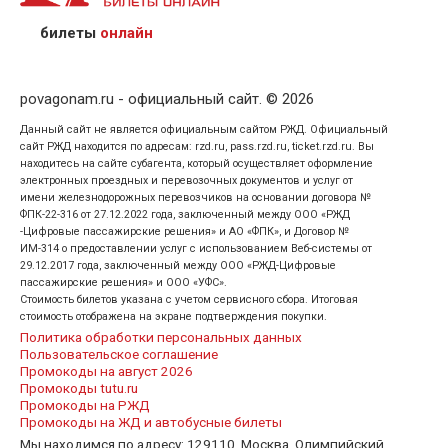
предъявив удостоверение личности пассажира, на
кого оформлен билет.
билеты
онлайн
povagonam.ru - официальный сайт. © 2026
Данный сайт не является официальным сайтом РЖД. Официальный
сайт РЖД находится по адресам: rzd.ru, pass.rzd.ru, ticket.rzd.ru. Вы
находитесь на сайте субагента, который осуществляет оформление
электронных проездных и перевозочных документов и услуг от
имени железнодорожных перевозчиков на основании договора №
ФПК-22-316 от 27.12.2022 года, заключенный между ООО «РЖД
-Цифровые пассажирские решения» и АО «ФПК», и Договор №
ИМ-314 о предоставлении услуг с использованием Веб-системы от
29.12.2017 года, заключенный между ООО «РЖД-Цифровые
пассажирские решения» и ООО «УФС».
Стоимость билетов указана с учетом сервисного сбора. Итоговая
стоимость отображена на экране подтверждения покупки.
Политика обработки персональных данных
Пользовательское соглашение
Промокоды на август 2026
Промокоды tutu.ru
Промокоды на РЖД
Промокоды на ЖД и автобусные билеты
Мы находимся по адресу: 129110, Москва, Олимпийский