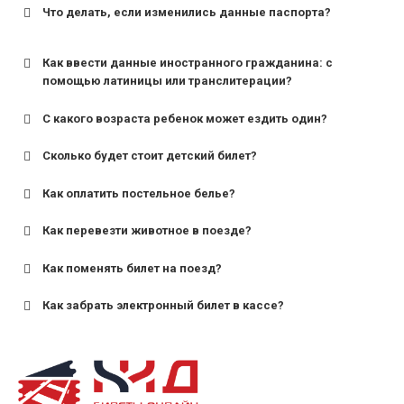
Что делать, если изменились данные паспорта?
Как ввести данные иностранного гражданина: с
помощью латиницы или транслитерации?
С какого возраста ребенок может ездить один?
Сколько будет стоит детский билет?
Как оплатить постельное белье?
для поездов дальнего следования — от 10 лет и
старше;
Как перевезти животное в поезде?
для пригородных поездов — от 7 лет.
Как поменять билет на поезд?
Как забрать электронный билет в кассе?
назвав кассиру 14-значный номер заказа;