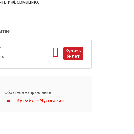
вить информацию:
ытие:
7
Купить
билет
Ях
ы
Обратное направление:
Куть-Ях — Чусовская