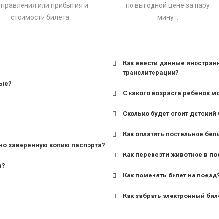
тправления или прибытия и
по выгодной цене за пару
стоимости билета.
минут.
Как ввести данные иностран
транслитерации?
ные?
С какого возраста ребенок м
Сколько будет стоит детский 
для поездов дальнего сле
Как оплатить постельное бел
для пригородных поездов 
но заверенную копию паспорта?
Как перевезти животное в по
а?
Как поменять билет на поезд
Как забрать электронный бил