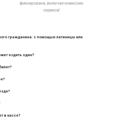
фиксирована, включая комиссию
сервиса!
ного гражданина: с помощью латиницы или
ожет ездить один?
билет?
дования — от 10 лет и старше;
ье?
— от 7 лет.
езде?
?
ет в кассе?