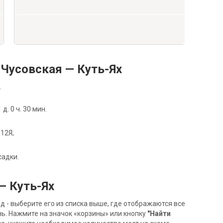
Чусовская — Куть-Ях
.
. 0 ч. 30 мин.
012Я;
садки.
— Куть-Ях
- выберите его из списка выше, где отображаются все
ь. Нажмите на значок «корзины» или кнопку
"Найти