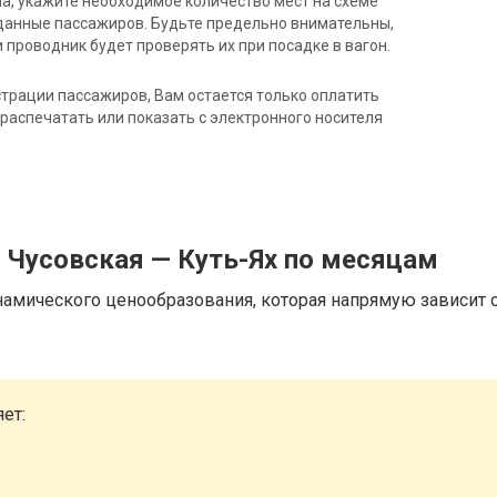
на, укажите необходимое количество мест на схеме
данные пассажиров. Будьте предельно внимательны,
 проводник будет проверять их при посадке в вагон.
трации пассажиров, Вам остается только оплатить
распечатать или показать с электронного носителя
 Чусовская — Куть-Ях по месяцам
намического ценообразования, которая напрямую зависит о
ет: