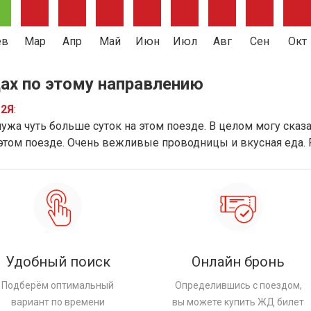
ев
Мар
Апр
Май
Июн
Июл
Авг
Сен
Окт
ах по этому направлению
12Я
:
ужа чуть больше суток на этом поезде. В целом могу сказат
 этом поезде. Очень вежливые проводницы и вкусная еда.
Удобный поиск
Онлайн бронь
Подберём оптимальный
Определившись с поездом,
вариант по времени
вы можете купить ЖД билет