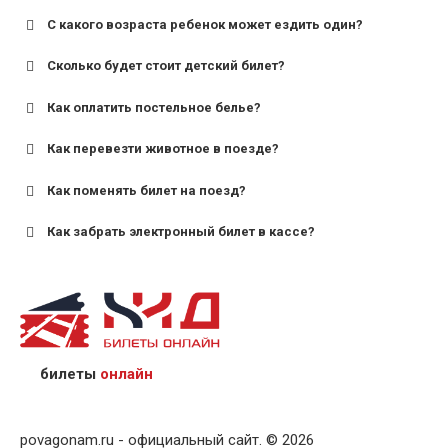
С какого возраста ребенок может ездить один?
Сколько будет стоит детский билет?
Как оплатить постельное белье?
для поездов дальнего следования — от 10 лет и
старше;
Как перевезти животное в поезде?
для пригородных поездов — от 7 лет.
Как поменять билет на поезд?
Как забрать электронный билет в кассе?
назвав кассиру 14-значный номер заказа;
предъявив удостоверение личности пассажира, на
кого оформлен билет.
билеты
онлайн
povagonam.ru - официальный сайт. © 2026