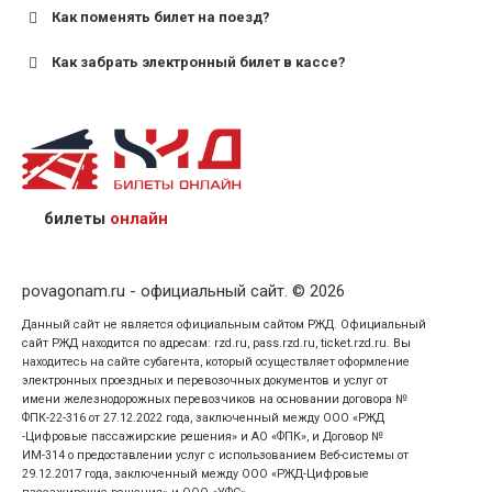
Как поменять билет на поезд?
Как забрать электронный билет в кассе?
назвав кассиру 14-значный номер заказа;
предъявив удостоверение личности пассажира, на
кого оформлен билет.
билеты
онлайн
povagonam.ru - официальный сайт. © 2026
Данный сайт не является официальным сайтом РЖД. Официальный
сайт РЖД находится по адресам: rzd.ru, pass.rzd.ru, ticket.rzd.ru. Вы
находитесь на сайте субагента, который осуществляет оформление
электронных проездных и перевозочных документов и услуг от
имени железнодорожных перевозчиков на основании договора №
ФПК-22-316 от 27.12.2022 года, заключенный между ООО «РЖД
-Цифровые пассажирские решения» и АО «ФПК», и Договор №
ИМ-314 о предоставлении услуг с использованием Веб-системы от
29.12.2017 года, заключенный между ООО «РЖД-Цифровые