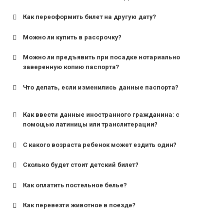
Как переоформить билет на другую дату?
Можно ли купить в рассрочку?
Можно ли предъявить при посадке нотариально
заверенную копию паспорта?
Что делать, если изменились данные паспорта?
Как ввести данные иностранного гражданина: с
помощью латиницы или транслитерации?
С какого возраста ребенок может ездить один?
Сколько будет стоит детский билет?
Как оплатить постельное белье?
для поездов дальнего следования — от 10 лет и
старше;
Как перевезти животное в поезде?
для пригородных поездов — от 7 лет.