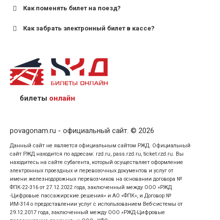
Как поменять билет на поезд?
Как забрать электронный билет в кассе?
назвав кассиру 14-значный номер заказа;
предъявив удостоверение личности пассажира, на
кого оформлен билет.
билеты
онлайн
povagonam.ru - официальный сайт. © 2026
Данный сайт не является официальным сайтом РЖД. Официальный
сайт РЖД находится по адресам: rzd.ru, pass.rzd.ru, ticket.rzd.ru. Вы
находитесь на сайте субагента, который осуществляет оформление
электронных проездных и перевозочных документов и услуг от
имени железнодорожных перевозчиков на основании договора №
ФПК-22-316 от 27.12.2022 года, заключенный между ООО «РЖД
-Цифровые пассажирские решения» и АО «ФПК», и Договор №
ИМ-314 о предоставлении услуг с использованием Веб-системы от
29.12.2017 года, заключенный между ООО «РЖД-Цифровые