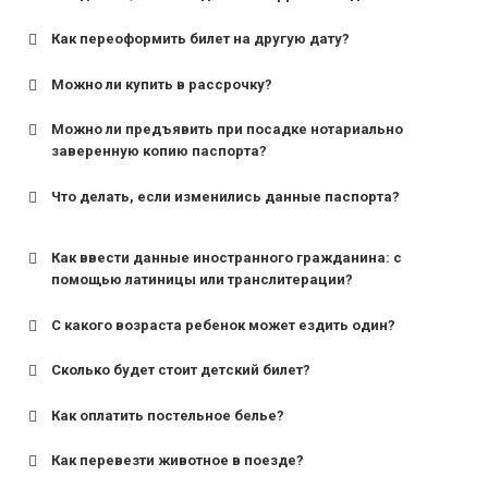
Как переоформить билет на другую дату?
Можно ли купить в рассрочку?
Можно ли предъявить при посадке нотариально
заверенную копию паспорта?
Что делать, если изменились данные паспорта?
Как ввести данные иностранного гражданина: с
помощью латиницы или транслитерации?
С какого возраста ребенок может ездить один?
Сколько будет стоит детский билет?
Как оплатить постельное белье?
для поездов дальнего следования — от 10 лет и
старше;
Как перевезти животное в поезде?
для пригородных поездов — от 7 лет.