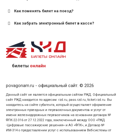
для пригородных поездов — от 7 лет.
Как поменять билет на поезд?
Как забрать электронный билет в кассе?
назвав кассиру 14-значный номер заказа;
предъявив удостоверение личности пассажира, на
кого оформлен билет.
билеты
онлайн
povagonam.ru - официальный сайт. © 2026
Данный сайт не является официальным сайтом РЖД. Официальный
сайт РЖД находится по адресам: rzd.ru, pass.rzd.ru, ticket.rzd.ru. Вы
находитесь на сайте субагента, который осуществляет оформление
электронных проездных и перевозочных документов и услуг от
имени железнодорожных перевозчиков на основании договора №
ФПК-22-316 от 27.12.2022 года, заключенный между ООО «РЖД
-Цифровые пассажирские решения» и АО «ФПК», и Договор №
ИМ-314 о предоставлении услуг с использованием Веб-системы от