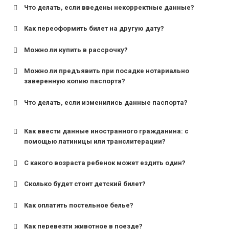
Что делать, если введены некорректные данные?
Как переоформить билет на другую дату?
Можно ли купить в рассрочку?
Можно ли предъявить при посадке нотариально
заверенную копию паспорта?
Что делать, если изменились данные паспорта?
Как ввести данные иностранного гражданина: с
помощью латиницы или транслитерации?
С какого возраста ребенок может ездить один?
Сколько будет стоит детский билет?
Как оплатить постельное белье?
для поездов дальнего следования — от 10 лет и
старше;
Как перевезти животное в поезде?