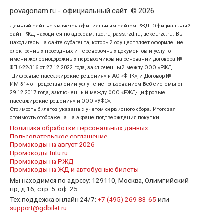
povagonam.ru - официальный сайт. © 2026
Данный сайт не является официальным сайтом РЖД. Официальный
сайт РЖД находится по адресам: rzd.ru, pass.rzd.ru, ticket.rzd.ru. Вы
находитесь на сайте субагента, который осуществляет оформление
электронных проездных и перевозочных документов и услуг от
имени железнодорожных перевозчиков на основании договора №
ФПК-22-316 от 27.12.2022 года, заключенный между ООО «РЖД
-Цифровые пассажирские решения» и АО «ФПК», и Договор №
ИМ-314 о предоставлении услуг с использованием Веб-системы от
29.12.2017 года, заключенный между ООО «РЖД-Цифровые
пассажирские решения» и ООО «УФС».
Стоимость билетов указана с учетом сервисного сбора. Итоговая
стоимость отображена на экране подтверждения покупки.
Политика обработки персональных данных
Пользовательское соглашение
Промокоды на август 2026
Промокоды tutu.ru
Промокоды на РЖД
Промокоды на ЖД и автобусные билеты
Мы находимся по адресу: 129110, Москва, Олимпийский
пр, д.16, стр. 5. оф. 25
Тех.поддежка онлайн 24/7:
+7 (495) 269-83-65
или
support@gdbilet.ru