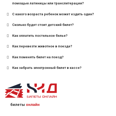
помощью латиницы или транслитерации?
С какого возраста ребенок может ездить один?
Сколько будет стоит детский билет?
Как оплатить постельное белье?
для поездов дальнего следования — от 10 лет и
старше;
Как перевезти животное в поезде?
для пригородных поездов — от 7 лет.
Как поменять билет на поезд?
Как забрать электронный билет в кассе?
назвав кассиру 14-значный номер заказа;
предъявив удостоверение личности пассажира, на
кого оформлен билет.
билеты
онлайн