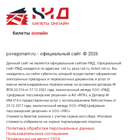
назвав кассиру 14-значный номер заказа;
предъявив удостоверение личности пассажира, на
кого оформлен билет.
билеты
онлайн
povagonam.ru - официальный сайт. © 2026
Данный сайт не является официальным сайтом РЖД. Официальный
сайт РЖД находится по адресам: rzd.ru, pass.rzd.ru, ticket.rzd.ru. Вы
находитесь на сайте субагента, который осуществляет оформление
электронных проездных и перевозочных документов и услуг от
имени железнодорожных перевозчиков на основании договора №
ФПК-22-316 от 27.12.2022 года, заключенный между ООО «РЖД
-Цифровые пассажирские решения» и АО «ФПК», и Договор №
ИМ-314 о предоставлении услуг с использованием Веб-системы от
29.12.2017 года, заключенный между ООО «РЖД-Цифровые
пассажирские решения» и ООО «УФС».
Стоимость билетов указана с учетом сервисного сбора. Итоговая
стоимость отображена на экране подтверждения покупки.
Политика обработки персональных данных
Пользовательское соглашение
Промокоды на август 2026