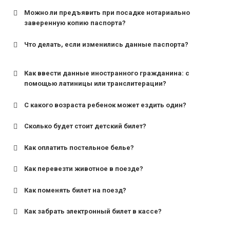
Можно ли предъявить при посадке нотариально
заверенную копию паспорта?
Что делать, если изменились данные паспорта?
Как ввести данные иностранного гражданина: с
помощью латиницы или транслитерации?
С какого возраста ребенок может ездить один?
Сколько будет стоит детский билет?
Как оплатить постельное белье?
для поездов дальнего следования — от 10 лет и
старше;
Как перевезти животное в поезде?
для пригородных поездов — от 7 лет.
Как поменять билет на поезд?
Как забрать электронный билет в кассе?