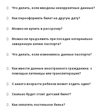
Что делать, если введены некорректные данные?
Как переоформить билет на другую дату?
Можно ли купить в рассрочку?
Можно ли предъявить при посадке нотариально
заверенную копию паспорта?
Что делать, если изменились данные паспорта?
Как ввести данные иностранного гражданина: с
помощью латиницы или транслитерации?
С какого возраста ребенок может ездить один?
Сколько будет стоит детский билет?
Как оплатить постельное белье?
для поездов дальнего следования — от 10 лет и
старше;