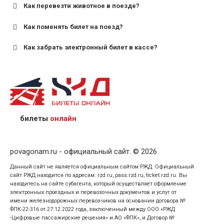
Как перевезти животное в поезде?
для пригородных поездов — от 7 лет.
Как поменять билет на поезд?
Как забрать электронный билет в кассе?
назвав кассиру 14-значный номер заказа;
предъявив удостоверение личности пассажира, на
кого оформлен билет.
билеты
онлайн
povagonam.ru - официальный сайт. © 2026
Данный сайт не является официальным сайтом РЖД. Официальный
сайт РЖД находится по адресам: rzd.ru, pass.rzd.ru, ticket.rzd.ru. Вы
находитесь на сайте субагента, который осуществляет оформление
электронных проездных и перевозочных документов и услуг от
имени железнодорожных перевозчиков на основании договора №
ФПК-22-316 от 27.12.2022 года, заключенный между ООО «РЖД
-Цифровые пассажирские решения» и АО «ФПК», и Договор №