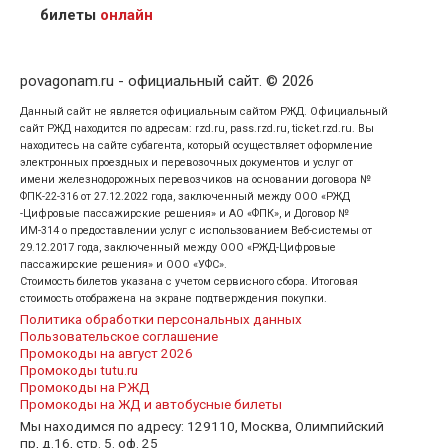
кого оформлен билет.
билеты
онлайн
povagonam.ru - официальный сайт. © 2026
Данный сайт не является официальным сайтом РЖД. Официальный
сайт РЖД находится по адресам: rzd.ru, pass.rzd.ru, ticket.rzd.ru. Вы
находитесь на сайте субагента, который осуществляет оформление
электронных проездных и перевозочных документов и услуг от
имени железнодорожных перевозчиков на основании договора №
ФПК-22-316 от 27.12.2022 года, заключенный между ООО «РЖД
-Цифровые пассажирские решения» и АО «ФПК», и Договор №
ИМ-314 о предоставлении услуг с использованием Веб-системы от
29.12.2017 года, заключенный между ООО «РЖД-Цифровые
пассажирские решения» и ООО «УФС».
Стоимость билетов указана с учетом сервисного сбора. Итоговая
стоимость отображена на экране подтверждения покупки.
Политика обработки персональных данных
Пользовательское соглашение
Промокоды на август 2026
Промокоды tutu.ru
Промокоды на РЖД
Промокоды на ЖД и автобусные билеты
Мы находимся по адресу: 129110, Москва, Олимпийский
пр, д.16, стр. 5. оф. 25