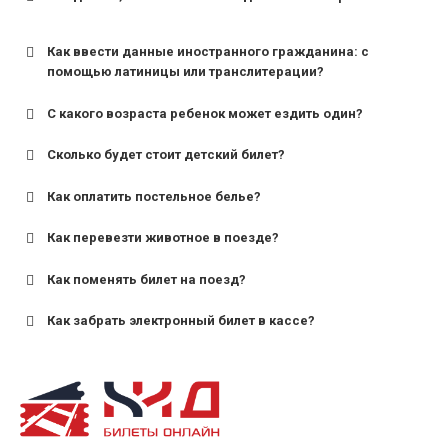
Как ввести данные иностранного гражданина: с
помощью латиницы или транслитерации?
С какого возраста ребенок может ездить один?
Сколько будет стоит детский билет?
Как оплатить постельное белье?
для поездов дальнего следования — от 10 лет и
старше;
Как перевезти животное в поезде?
для пригородных поездов — от 7 лет.
Как поменять билет на поезд?
Как забрать электронный билет в кассе?
назвав кассиру 14-значный номер заказа;
предъявив удостоверение личности пассажира, на