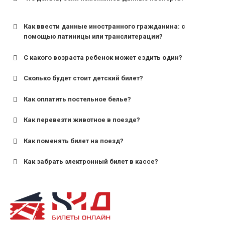
Как ввести данные иностранного гражданина: с
помощью латиницы или транслитерации?
С какого возраста ребенок может ездить один?
Сколько будет стоит детский билет?
Как оплатить постельное белье?
для поездов дальнего следования — от 10 лет и
старше;
Как перевезти животное в поезде?
для пригородных поездов — от 7 лет.
Как поменять билет на поезд?
Как забрать электронный билет в кассе?
назвав кассиру 14-значный номер заказа;
предъявив удостоверение личности пассажира, на