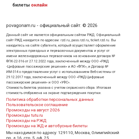
кого оформлен билет.
билеты
онлайн
povagonam.ru - официальный сайт. © 2026
Данный сайт не является официальным сайтом РЖД. Официальный
сайт РЖД находится по адресам: rzd.ru, pass.rzd.ru, ticket.rzd.ru. Вы
находитесь на сайте субагента, который осуществляет оформление
электронных проездных и перевозочных документов и услуг от
имени железнодорожных перевозчиков на основании договора №
ФПК-22-316 от 27.12.2022 года, заключенный между ООО «РЖД
-Цифровые пассажирские решения» и АО «ФПК», и Договор №
ИМ-314 о предоставлении услуг с использованием Веб-системы от
29.12.2017 года, заключенный между ООО «РЖД-Цифровые
пассажирские решения» и ООО «УФС».
Стоимость билетов указана с учетом сервисного сбора. Итоговая
стоимость отображена на экране подтверждения покупки.
Политика обработки персональных данных
Пользовательское соглашение
Промокоды на август 2026
Промокоды tutu.ru
Промокоды на РЖД
Промокоды на ЖД и автобусные билеты
Мы находимся по адресу: 129110, Москва, Олимпийский
пр, д.16, стр. 5. оф. 25