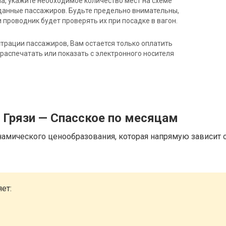
на, укажите необходимое количество мест на схеме
данные пассажиров. Будьте предельно внимательны,
 проводник будет проверять их при посадке в вагон.
трации пассажиров, Вам остается только оплатить
распечатать или показать с электронного носителя
 Грязи — Спасское по месяцам
намического ценообразования, которая напрямую зависит о
ет: