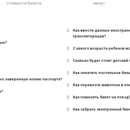
стоимости билета.
минут.
Как ввести данные иностран
транслитерации?
ные?
С какого возраста ребенок м
Сколько будет стоит детский 
для поездов дальнего сле
Как оплатить постельное бел
для пригородных поездов 
но заверенную копию паспорта?
Как перевезти животное в по
а?
Как поменять билет на поезд
Как забрать электронный бил