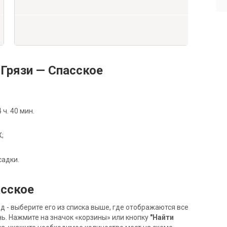
Грязи — Спасское
ч. 40 мин.
Ж;
садки.
асское
- выберите его из списка выше, где отображаются все
ь. Нажмите на значок «корзины» или кнопку
"Найти