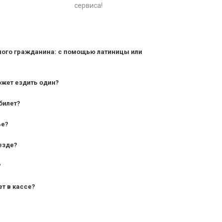
сервиса!
ного гражданина: с помощью латиницы или
ожет ездить один?
билет?
дования — от 10 лет и старше;
ье?
— от 7 лет.
езде?
?
ет в кассе?