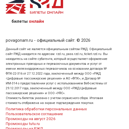
назвав кассиру 14-значный номер заказа;
предъявив удостоверение личности пассажира, на
кого оформлен билет.
билеты
онлайн
povagonam.ru - официальный сайт. © 2026
Данный сайт не является официальным сайтом РЖД. Официальный
сайт РЖД находится по адресам: rzd.ru, pass.rzd.ru, ticket.rzd.ru. Вы
находитесь на сайте субагента, который осуществляет оформление
электронных проездных и перевозочных документов и услуг от
имени железнодорожных перевозчиков на основании договора №
ФПК-22-316 от 27.12.2022 года, заключенный между ООО «РЖД
-Цифровые пассажирские решения» и АО «ФПК», и Договор №
ИМ-314 о предоставлении услуг с использованием Веб-системы от
29.12.2017 года, заключенный между ООО «РЖД-Цифровые
пассажирские решения» и ООО «УФС».
Стоимость билетов указана с учетом сервисного сбора. Итоговая
стоимость отображена на экране подтверждения покупки.
Политика обработки персональных данных
Пользовательское соглашение
Промокоды на август 2026
Промокоды tutu.ru
Промокоды на РЖД