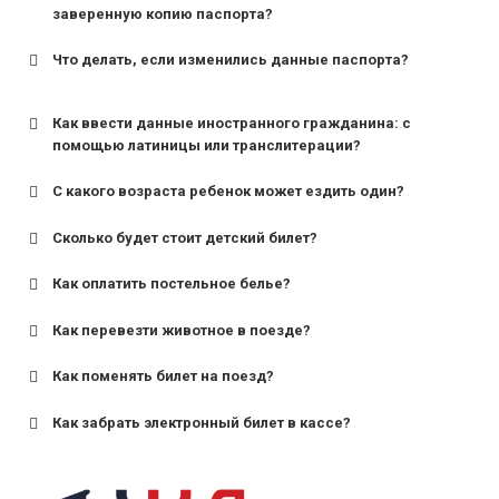
заверенную копию паспорта?
Что делать, если изменились данные паспорта?
Как ввести данные иностранного гражданина: с
помощью латиницы или транслитерации?
С какого возраста ребенок может ездить один?
Сколько будет стоит детский билет?
Как оплатить постельное белье?
для поездов дальнего следования — от 10 лет и
старше;
Как перевезти животное в поезде?
для пригородных поездов — от 7 лет.
Как поменять билет на поезд?
Как забрать электронный билет в кассе?