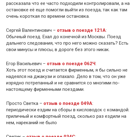
рассказала что ее часто подходили контролировали, а на
остановке её еще помогли выйти из поезда, так как там
очень короткая по времени остановка.
Сергей Валентинович –
отзыв о поезде 121А
:
Обычный поезд. Ехал до конечной из Москвы. Поезд
дальнего следования, что про него можно сказать? Есть
свои минусы и плюсы, в дороге без этого никак.
Егор Васильевич –
отзыв о поезде 062Ч
:
Хоть этот поезд и считается фирменным, я бы сильно не
надеялся на джакузи и опахало. Дело в том, что он уже
изрядно потрепанный и не сравнится со многими по-
настоящему фирменными поездами.
Просто Светка –
отзыв о поезде 049А
:
периодически ездим на сборы в кисловодск с командой.
приличный и комфортный поезд, сколько раз ездили на
нем, нареканий не было
Светик –
отзыв о поезде 034С
: