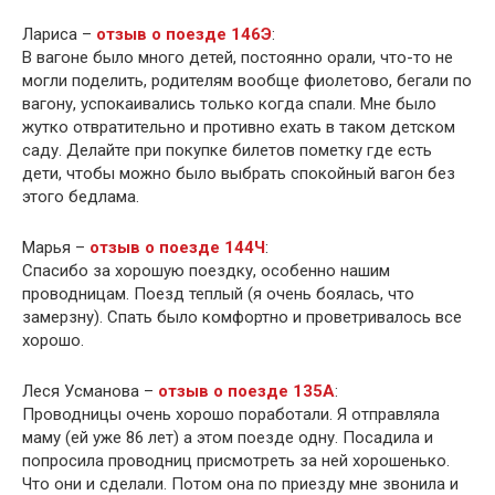
Лариса –
отзыв о поезде 146Э
:
В вагоне было много детей, постоянно орали, что-то не
могли поделить, родителям вообще фиолетово, бегали по
вагону, успокаивались только когда спали. Мне было
жутко отвратительно и противно ехать в таком детском
саду. Делайте при покупке билетов пометку где есть
дети, чтобы можно было выбрать спокойный вагон без
этого бедлама.
Марья –
отзыв о поезде 144Ч
:
Спасибо за хорошую поездку, особенно нашим
проводницам. Поезд теплый (я очень боялась, что
замерзну). Спать было комфортно и проветривалось все
хорошо.
Леся Усманова –
отзыв о поезде 135А
:
Проводницы очень хорошо поработали. Я отправляла
маму (ей уже 86 лет) а этом поезде одну. Посадила и
попросила проводниц присмотреть за ней хорошенько.
Что они и сделали. Потом она по приезду мне звонила и