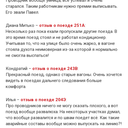
Проводник вообще умница, все успевал и очень
старался. Таким работникам нужно премии выписывать.
Его звали Павел.
Диана Митько –
отзыв о поезде 251А
:
Несколько раз пока ехали пропускали другие поезда. В
это время поезд стоял и не работал кондиционер.
Учитывая то, что на улице было очень жарко, в вагоне
стояла духота неимоверная из-за которой я нормально
не смогла выспаться!
Кондратий –
отзыв о поезде 243В
:
Прекрасный поезд, однако старые вагоны. Очень хочется
видеть в поездах дальнего следования больше
комфорта.
Илья –
отзыв о поезде 204Э
:
Про проводников ничего не могу сказать плохого, а вот
поезд вообще развалюха. На некоторых участках думал,
что вообще развалится и по швам поедет всё. Как такие
аварийные составы вообще можно выпускать на линию?!