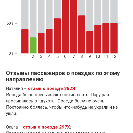
50% —
1
2
3
4
5
6
7
8
9
10
11
12
Отзывы пассажиров о поездах по этому
направлению
Наталия –
отзыв о поезде 382Я
:
Иногда было очень жарко ночью спать. Пару раз
просыпалась от духоты. Соседи были не очень.
Постоянно боялась, чтобы что-нибудь не украли и не
ушли.
Ольга –
отзыв о поезде 297Х
: