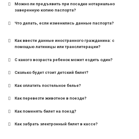
Можно ли предъявить при посадке нотариально
заверенную копию паспорта?
Что делать, если изменились данные паспорта?
Как ввести данные иностранного гражданина: с
помощью латиницы или транслитерации?
С какого возраста ребенок может ездить один?
Сколько будет стоит детский билет?
Как оплатить постельное белье?
для поездов дальнего следования — от 10 лет и
старше;
Как перевезти животное в поезде?
для пригородных поездов — от 7 лет.
Как поменять билет на поезд?
Как забрать электронный билет в кассе?