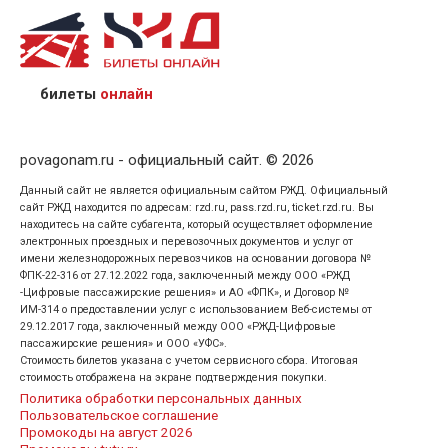
назвав кассиру 14-значный номер заказа;
предъявив удостоверение личности пассажира, на
кого оформлен билет.
билеты
онлайн
povagonam.ru - официальный сайт. © 2026
Данный сайт не является официальным сайтом РЖД. Официальный
сайт РЖД находится по адресам: rzd.ru, pass.rzd.ru, ticket.rzd.ru. Вы
находитесь на сайте субагента, который осуществляет оформление
электронных проездных и перевозочных документов и услуг от
имени железнодорожных перевозчиков на основании договора №
ФПК-22-316 от 27.12.2022 года, заключенный между ООО «РЖД
-Цифровые пассажирские решения» и АО «ФПК», и Договор №
ИМ-314 о предоставлении услуг с использованием Веб-системы от
29.12.2017 года, заключенный между ООО «РЖД-Цифровые
пассажирские решения» и ООО «УФС».
Стоимость билетов указана с учетом сервисного сбора. Итоговая
стоимость отображена на экране подтверждения покупки.
Политика обработки персональных данных
Пользовательское соглашение
Промокоды на август 2026