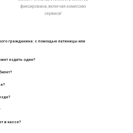
фиксирована, включая комиссию
сервиса!
ного гражданина: с помощью латиницы или
ожет ездить один?
билет?
дования — от 10 лет и старше;
ье?
— от 7 лет.
езде?
?
ет в кассе?