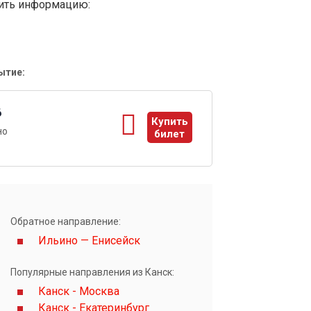
вить информацию:
ытие:
6
Купить
но
билет
ы
Обратное направление:
Ильино — Енисейск
Популярные направления из Канск:
Канск - Москва
Канск - Екатеринбург