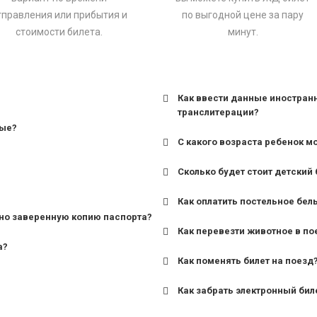
тправления или прибытия и
по выгодной цене за пару
стоимости билета.
минут.
Как ввести данные иностран
транслитерации?
ные?
С какого возраста ребенок м
Сколько будет стоит детский 
для поездов дальнего сле
Как оплатить постельное бел
для пригородных поездов 
но заверенную копию паспорта?
Как перевезти животное в по
а?
Как поменять билет на поезд
Как забрать электронный бил