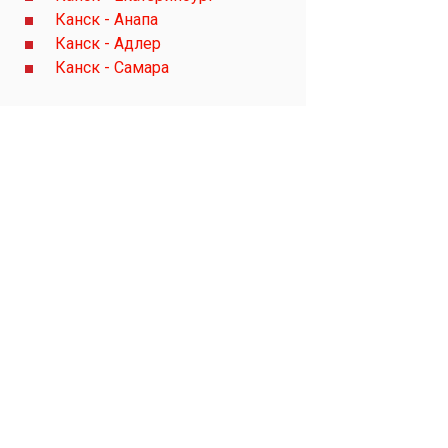
Канск - Анапа
Канск - Адлер
Канск - Самара