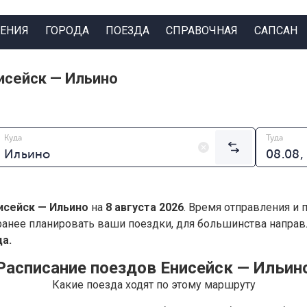
ЕНИЯ
ГОРОДА
ПОЕЗДА
СПРАВОЧНАЯ
САПСАН
исейск — Ильино
Куда
Туда
исейск — Ильино
на
8 августа 2026
. Время отправления и 
анее планировать ваши поездки, для большинства напра
а.
Расписание поездов Енисейск — Ильин
Какие поезда ходят по этому маршруту