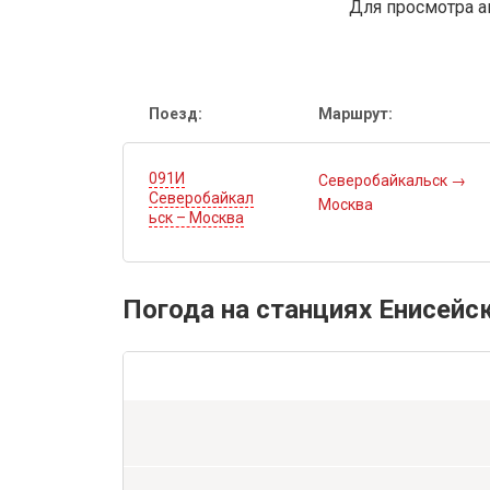
Для просмотра а
Поезд:
Маршрут:
091И
Северобайкальск
→
Северобайкал
Москва
ьск – Москва
Погода на станциях Енисейс