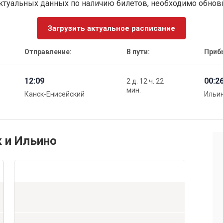
ктуальных данных по наличию билетов, необходимо обно
Загрузить актуальное расписание
Отправление:
В пути:
Приб
12:09
00:2
2 д. 12 ч. 22
мин.
Канск-Енисейский
Ильи
к и Ильино