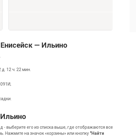
Енисейск — Ильино
.
. 12 ч. 22 мин.
 091И;
садки.
 Ильино
- выберите его из списка выше, где отображаются все
ь. Нажмите на значок «корзины» или кнопку
"Найти