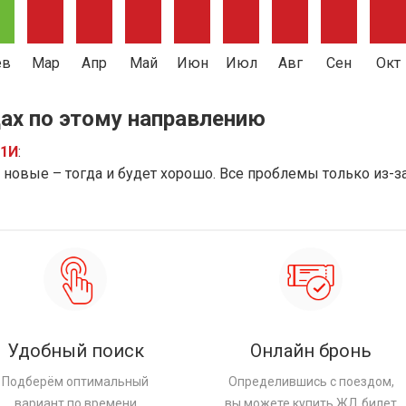
ев
Мар
Апр
Май
Июн
Июл
Авг
Сен
Окт
ах по этому направлению
91И
:
новые – тогда и будет хорошо. Все проблемы только из-з
Удобный поиск
Онлайн бронь
Подберём оптимальный
Определившись с поездом,
вариант по времени
вы можете купить ЖД билет