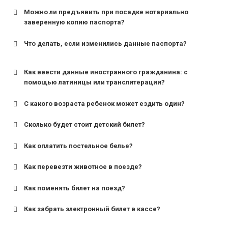
Можно ли предъявить при посадке нотариально
заверенную копию паспорта?
Что делать, если изменились данные паспорта?
Как ввести данные иностранного гражданина: с
помощью латиницы или транслитерации?
С какого возраста ребенок может ездить один?
Сколько будет стоит детский билет?
Как оплатить постельное белье?
для поездов дальнего следования — от 10 лет и
старше;
Как перевезти животное в поезде?
для пригородных поездов — от 7 лет.
Как поменять билет на поезд?
Как забрать электронный билет в кассе?