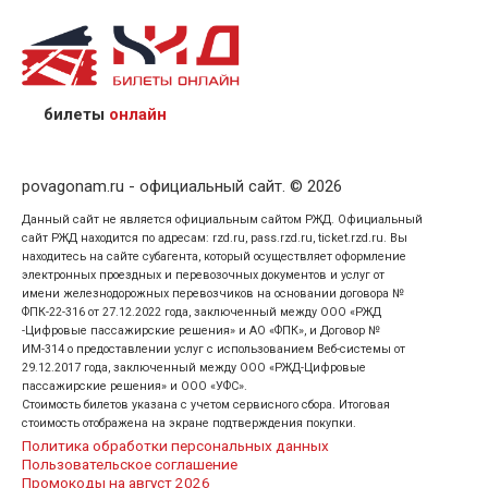
назвав кассиру 14-значный номер заказа;
предъявив удостоверение личности пассажира, на
кого оформлен билет.
билеты
онлайн
povagonam.ru - официальный сайт. © 2026
Данный сайт не является официальным сайтом РЖД. Официальный
сайт РЖД находится по адресам: rzd.ru, pass.rzd.ru, ticket.rzd.ru. Вы
находитесь на сайте субагента, который осуществляет оформление
электронных проездных и перевозочных документов и услуг от
имени железнодорожных перевозчиков на основании договора №
ФПК-22-316 от 27.12.2022 года, заключенный между ООО «РЖД
-Цифровые пассажирские решения» и АО «ФПК», и Договор №
ИМ-314 о предоставлении услуг с использованием Веб-системы от
29.12.2017 года, заключенный между ООО «РЖД-Цифровые
пассажирские решения» и ООО «УФС».
Стоимость билетов указана с учетом сервисного сбора. Итоговая
стоимость отображена на экране подтверждения покупки.
Политика обработки персональных данных
Пользовательское соглашение
Промокоды на август 2026