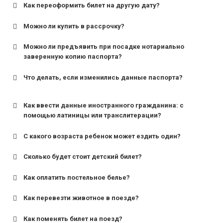
Как переоформить билет на другую дату?
Можно ли купить в рассрочку?
Можно ли предъявить при посадке нотариально
заверенную копию паспорта?
Что делать, если изменились данные паспорта?
Как ввести данные иностранного гражданина: с
помощью латиницы или транслитерации?
С какого возраста ребенок может ездить один?
Сколько будет стоит детский билет?
Как оплатить постельное белье?
для поездов дальнего следования — от 10 лет и
старше;
Как перевезти животное в поезде?
для пригородных поездов — от 7 лет.
Как поменять билет на поезд?