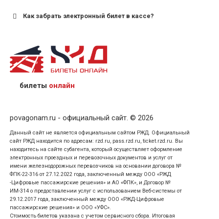
Как забрать электронный билет в кассе?
назвав кассиру 14-значный номер заказа;
предъявив удостоверение личности пассажира, на
кого оформлен билет.
билеты
онлайн
povagonam.ru - официальный сайт. © 2026
Данный сайт не является официальным сайтом РЖД. Официальный
сайт РЖД находится по адресам: rzd.ru, pass.rzd.ru, ticket.rzd.ru. Вы
находитесь на сайте субагента, который осуществляет оформление
электронных проездных и перевозочных документов и услуг от
имени железнодорожных перевозчиков на основании договора №
ФПК-22-316 от 27.12.2022 года, заключенный между ООО «РЖД
-Цифровые пассажирские решения» и АО «ФПК», и Договор №
ИМ-314 о предоставлении услуг с использованием Веб-системы от
29.12.2017 года, заключенный между ООО «РЖД-Цифровые
пассажирские решения» и ООО «УФС».
Стоимость билетов указана с учетом сервисного сбора. Итоговая