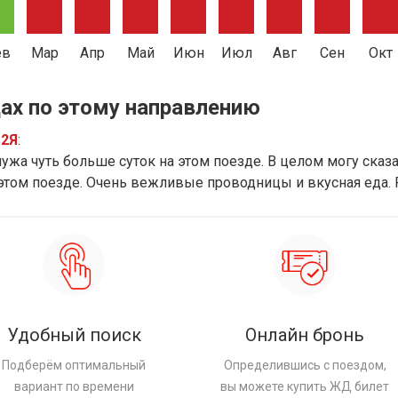
ев
Мар
Апр
Май
Июн
Июл
Авг
Сен
Окт
ах по этому направлению
12Я
:
ужа чуть больше суток на этом поезде. В целом могу сказат
 этом поезде. Очень вежливые проводницы и вкусная еда.
Удобный поиск
Онлайн бронь
Подберём оптимальный
Определившись с поездом,
вариант по времени
вы можете купить ЖД билет