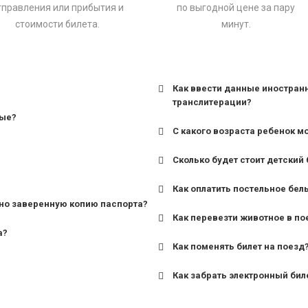
тправления или прибытия и
по выгодной цене за пару
стоимости билета.
минут.
Как ввести данные иностран
транслитерации?
ные?
С какого возраста ребенок м
Сколько будет стоит детский 
для поездов дальнего сле
Как оплатить постельное бел
для пригородных поездов 
но заверенную копию паспорта?
Как перевезти животное в по
а?
Как поменять билет на поезд
Как забрать электронный бил