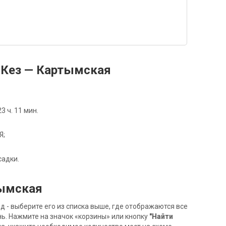
 Кез — Картымская
 ч. 11 мин.
Я;
садки.
тымская
- выберите его из списка выше, где отображаются все
ь. Нажмите на значок «корзины» или кнопку
"Найти