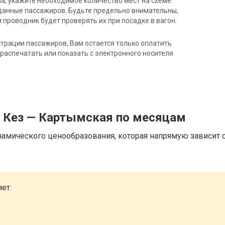
на, укажите необходимое количество мест на схеме
данные пассажиров. Будьте предельно внимательны,
 проводник будет проверять их при посадке в вагон.
трации пассажиров, Вам остается только оплатить
распечатать или показать с электронного носителя
д Кез — Картымская по месяцам
намического ценообразования, которая напрямую зависит о
ет: