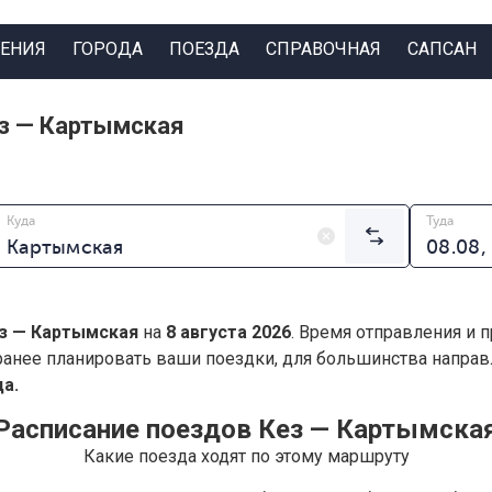
ЕНИЯ
ГОРОДА
ПОЕЗДА
СПРАВОЧНАЯ
САПСАН
з — Картымская
Куда
Туда
з — Картымская
на
8 августа 2026
. Время отправления и 
анее планировать ваши поездки, для большинства напра
а.
Расписание поездов Кез — Картымска
Какие поезда ходят по этому маршруту