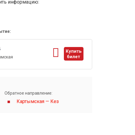
вить информацию:
ытие:
4
Купить
билет
ымская
ы
Обратное направление:
Картымская — Кез