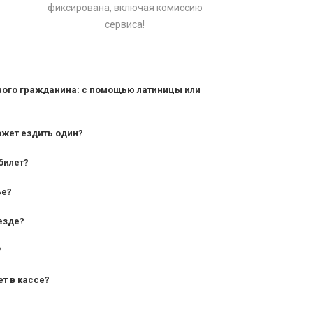
фиксирована, включая комиссию
сервиса!
ного гражданина: с помощью латиницы или
ожет ездить один?
билет?
дования — от 10 лет и старше;
ье?
— от 7 лет.
езде?
?
ет в кассе?