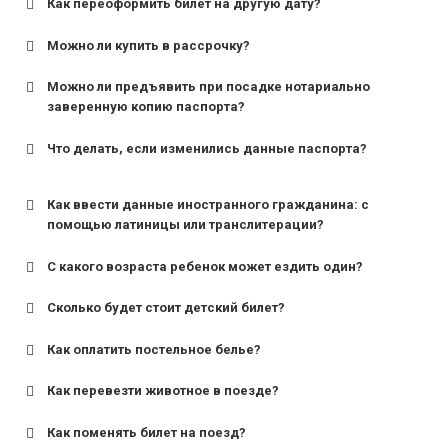
Как переоформить билет на другую дату?
Можно ли купить в рассрочку?
Можно ли предъявить при посадке нотариально
заверенную копию паспорта?
Что делать, если изменились данные паспорта?
Как ввести данные иностранного гражданина: с
помощью латиницы или транслитерации?
С какого возраста ребенок может ездить один?
Сколько будет стоит детский билет?
Как оплатить постельное белье?
для поездов дальнего следования — от 10 лет и
старше;
Как перевезти животное в поезде?
для пригородных поездов — от 7 лет.
Как поменять билет на поезд?