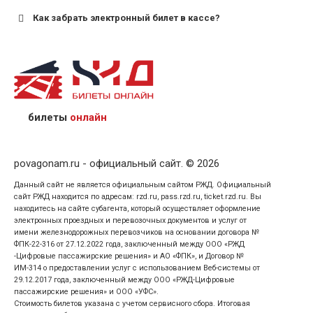
Как забрать электронный билет в кассе?
назвав кассиру 14-значный номер заказа;
предъявив удостоверение личности пассажира, на
кого оформлен билет.
билеты
онлайн
povagonam.ru - официальный сайт. © 2026
Данный сайт не является официальным сайтом РЖД. Официальный
сайт РЖД находится по адресам: rzd.ru, pass.rzd.ru, ticket.rzd.ru. Вы
находитесь на сайте субагента, который осуществляет оформление
электронных проездных и перевозочных документов и услуг от
имени железнодорожных перевозчиков на основании договора №
ФПК-22-316 от 27.12.2022 года, заключенный между ООО «РЖД
-Цифровые пассажирские решения» и АО «ФПК», и Договор №
ИМ-314 о предоставлении услуг с использованием Веб-системы от
29.12.2017 года, заключенный между ООО «РЖД-Цифровые
пассажирские решения» и ООО «УФС».
Стоимость билетов указана с учетом сервисного сбора. Итоговая