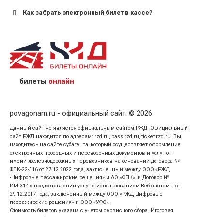
Как забрать электронный билет в кассе?
назвав кассиру 14-значный номер заказа;
предъявив удостоверение личности пассажира, на
кого оформлен билет.
билеты
онлайн
povagonam.ru - официальный сайт. © 2026
Данный сайт не является официальным сайтом РЖД. Официальный
сайт РЖД находится по адресам: rzd.ru, pass.rzd.ru, ticket.rzd.ru. Вы
находитесь на сайте субагента, который осуществляет оформление
электронных проездных и перевозочных документов и услуг от
имени железнодорожных перевозчиков на основании договора №
ФПК-22-316 от 27.12.2022 года, заключенный между ООО «РЖД
-Цифровые пассажирские решения» и АО «ФПК», и Договор №
ИМ-314 о предоставлении услуг с использованием Веб-системы от
29.12.2017 года, заключенный между ООО «РЖД-Цифровые
пассажирские решения» и ООО «УФС».
Стоимость билетов указана с учетом сервисного сбора. Итоговая