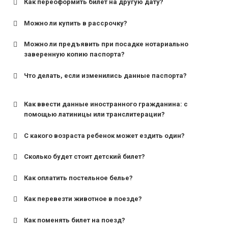
Как переоформить билет на другую дату?
Можно ли купить в рассрочку?
Можно ли предъявить при посадке нотариально
заверенную копию паспорта?
Что делать, если изменились данные паспорта?
Как ввести данные иностранного гражданина: с
помощью латиницы или транслитерации?
С какого возраста ребенок может ездить один?
Сколько будет стоит детский билет?
Как оплатить постельное белье?
для поездов дальнего следования — от 10 лет и
старше;
Как перевезти животное в поезде?
для пригородных поездов — от 7 лет.
Как поменять билет на поезд?