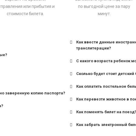
тправления или прибытия и
по выгодной цене за пару
стоимости билета.
минут.
Как ввести данные иностран
транслитерации?
ные?
С какого возраста ребенок м
Сколько будет стоит детский 
для поездов дальнего сле
Как оплатить постельное бел
для пригородных поездов 
но заверенную копию паспорта?
Как перевезти животное в по
а?
Как поменять билет на поезд
Как забрать электронный бил