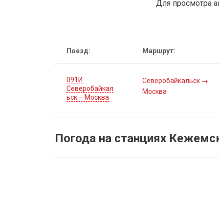
Для просмотра а
Поезд:
Маршрут:
091И
Северобайкальск
→
Северобайкал
Москва
ьск – Москва
Погода на станциях Кежемск