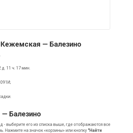
 Кежемская — Балезино
.
. 11 ч. 17 мин.
 091И;
садки.
 — Балезино
- выберите его из списка выше, где отображаются все
ь. Нажмите на значок «корзины» или кнопку
"Найти