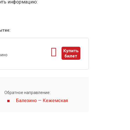
вить информацию:
ытие:
1
Купить
зино
билет
ы
Обратное направление:
Балезино — Кежемская