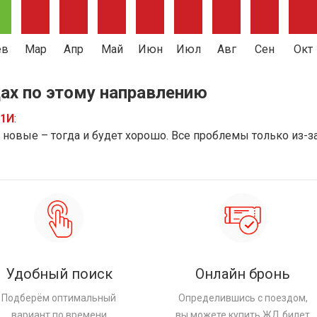
ев
Мар
Апр
Май
Июн
Июл
Авг
Сен
Окт
ах по этому направлению
91И
:
новые – тогда и будет хорошо. Все проблемы только из-з
Удобный поиск
Онлайн бронь
Подберём оптимальный
Определившись с поездом,
вариант по времени
вы можете купить ЖД билет