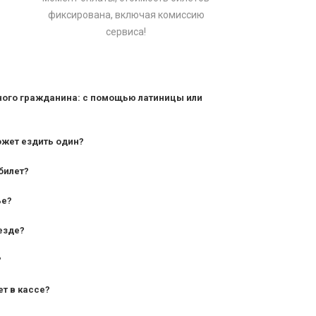
фиксирована, включая комиссию
сервиса!
ного гражданина: с помощью латиницы или
ожет ездить один?
билет?
дования — от 10 лет и старше;
ье?
— от 7 лет.
езде?
?
ет в кассе?