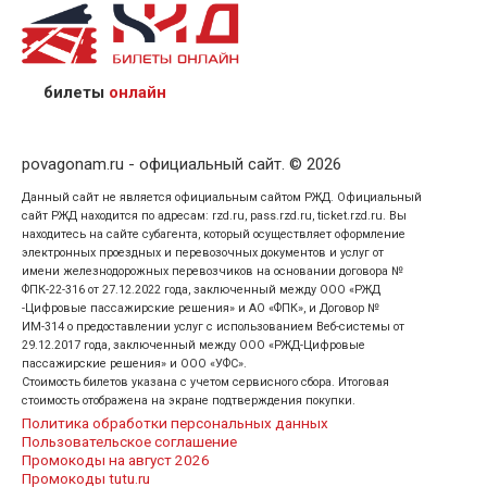
назвав кассиру 14-значный номер заказа;
предъявив удостоверение личности пассажира, на
кого оформлен билет.
билеты
онлайн
povagonam.ru - официальный сайт. © 2026
Данный сайт не является официальным сайтом РЖД. Официальный
сайт РЖД находится по адресам: rzd.ru, pass.rzd.ru, ticket.rzd.ru. Вы
находитесь на сайте субагента, который осуществляет оформление
электронных проездных и перевозочных документов и услуг от
имени железнодорожных перевозчиков на основании договора №
ФПК-22-316 от 27.12.2022 года, заключенный между ООО «РЖД
-Цифровые пассажирские решения» и АО «ФПК», и Договор №
ИМ-314 о предоставлении услуг с использованием Веб-системы от
29.12.2017 года, заключенный между ООО «РЖД-Цифровые
пассажирские решения» и ООО «УФС».
Стоимость билетов указана с учетом сервисного сбора. Итоговая
стоимость отображена на экране подтверждения покупки.
Политика обработки персональных данных
Пользовательское соглашение
Промокоды на август 2026
Промокоды tutu.ru