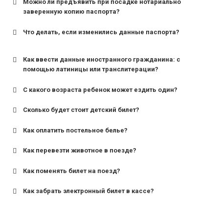
Можно ли предъявить при посадке нотариально
заверенную копию паспорта?
Что делать, если изменились данные паспорта?
Как ввести данные иностранного гражданина: с
помощью латиницы или транслитерации?
С какого возраста ребенок может ездить один?
Сколько будет стоит детский билет?
Как оплатить постельное белье?
для поездов дальнего следования — от 10 лет и
старше;
Как перевезти животное в поезде?
для пригородных поездов — от 7 лет.
Как поменять билет на поезд?
Как забрать электронный билет в кассе?