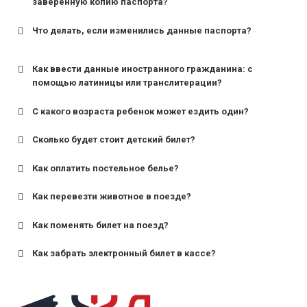
заверенную копию паспорта?
Что делать, если изменились данные паспорта?
Как ввести данные иностранного гражданина: с
помощью латиницы или транслитерации?
С какого возраста ребенок может ездить один?
Сколько будет стоит детский билет?
Как оплатить постельное белье?
для поездов дальнего следования — от 10 лет и
старше;
Как перевезти животное в поезде?
для пригородных поездов — от 7 лет.
Как поменять билет на поезд?
Как забрать электронный билет в кассе?