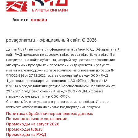
назвав кассиру 14-значный номер заказа;
предъявив удостоверение личности пассажира, на
кого оформлен билет.
билеты
онлайн
povagonam.ru - официальный сайт. © 2026
Данный сайт не является официальным сайтом РЖД. Официальный
сайт РЖД находится по адресам: rzd.ru, pass.rzd.ru, ticket.rzd.ru. Вы
находитесь на сайте субагента, который осуществляет оформление
электронных проездных и перевозочных документов и услуг от
имени железнодорожных перевозчиков на основании договора №
ФПК-22-316 от 27.12.2022 года, заключенный между ООО «РЖД
-Цифровые пассажирские решения» и АО «ФПК», и Договор №
ИМ-314 о предоставлении услуг с использованием Веб-системы от
29.12.2017 года, заключенный между ООО «РЖД-Цифровые
пассажирские решения» и ООО «УФС».
Стоимость билетов указана с учетом сервисного сбора. Итоговая
стоимость отображена на экране подтверждения покупки.
Политика обработки персональных данных
Пользовательское соглашение
Промокоды на август 2026
Промокоды tutu.ru
Промокоды на РЖД