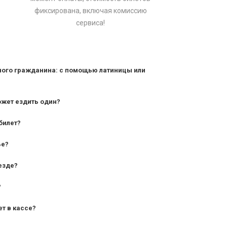
фиксирована, включая комиссию
сервиса!
ного гражданина: с помощью латиницы или
ожет ездить один?
билет?
дования — от 10 лет и старше;
ье?
— от 7 лет.
езде?
?
ет в кассе?