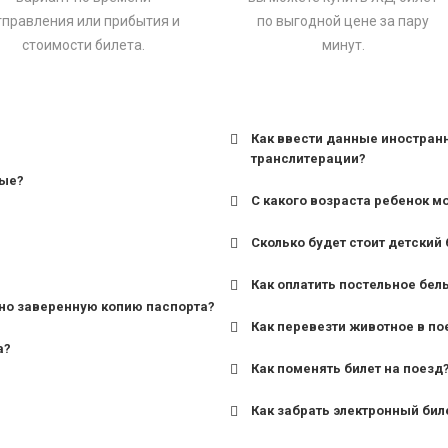
тправления или прибытия и
по выгодной цене за пару
стоимости билета.
минут.
Как ввести данные иностран
транслитерации?
ные?
С какого возраста ребенок м
Сколько будет стоит детский 
для поездов дальнего сле
Как оплатить постельное бел
для пригородных поездов 
но заверенную копию паспорта?
Как перевезти животное в по
а?
Как поменять билет на поезд
Как забрать электронный бил