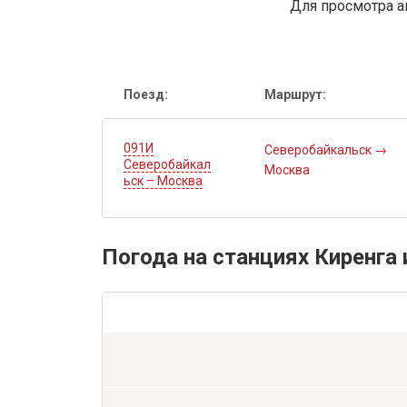
Для просмотра а
Поезд:
Маршрут:
091И
Северобайкальск
→
Северобайкал
Москва
ьск – Москва
Погода на станциях Киренга