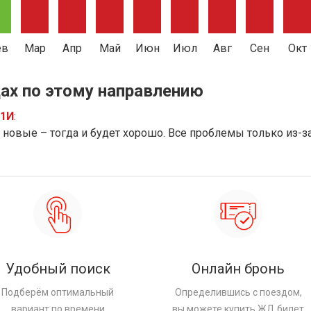
ев
Мар
Апр
Май
Июн
Июл
Авг
Сен
Окт
ах по этому направлению
91И
:
новые – тогда и будет хорошо. Все проблемы только из-з
Удобный поиск
Онлайн бронь
Подберём оптимальный
Определившись с поездом,
вариант по времени
вы можете купить ЖД билет