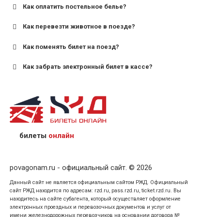
Как оплатить постельное белье?
для поездов дальнего следования — от 10 лет и
старше;
Как перевезти животное в поезде?
для пригородных поездов — от 7 лет.
Как поменять билет на поезд?
Как забрать электронный билет в кассе?
назвав кассиру 14-значный номер заказа;
предъявив удостоверение личности пассажира, на
кого оформлен билет.
билеты
онлайн
povagonam.ru - официальный сайт. © 2026
Данный сайт не является официальным сайтом РЖД. Официальный
сайт РЖД находится по адресам: rzd.ru, pass.rzd.ru, ticket.rzd.ru. Вы
находитесь на сайте субагента, который осуществляет оформление
электронных проездных и перевозочных документов и услуг от
имени железнодорожных перевозчиков на основании договора №