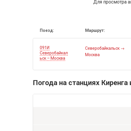
Для просмотра а
Поезд:
Маршрут:
091И
Северобайкальск
→
Северобайкал
Москва
ьск – Москва
Погода на станциях Киренга