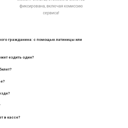
фиксирована, включая комиссию
сервиса!
ного гражданина: с помощью латиницы или
ожет ездить один?
билет?
дования — от 10 лет и старше;
ье?
— от 7 лет.
езде?
?
ет в кассе?