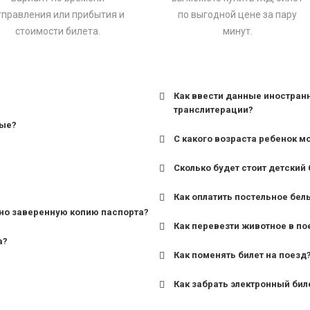
тправления или прибытия и
по выгодной цене за пару
стоимости билета.
минут.
Как ввести данные иностран
транслитерации?
ные?
С какого возраста ребенок м
Сколько будет стоит детский 
для поездов дальнего сле
Как оплатить постельное бел
для пригородных поездов 
но заверенную копию паспорта?
Как перевезти животное в по
а?
Как поменять билет на поезд
Как забрать электронный бил