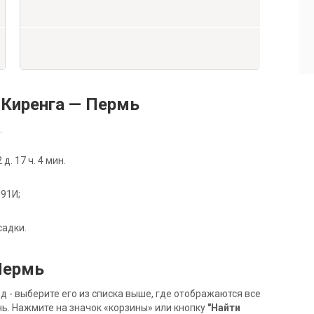
Киренга — Пермь
.
. 17 ч. 4 мин.
091И;
садки.
Пермь
- выберите его из списка выше, где отображаются все
ь. Нажмите на значок «корзины» или кнопку
"Найти