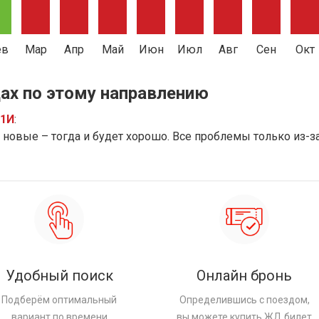
ев
Мар
Апр
Май
Июн
Июл
Авг
Сен
Окт
ах по этому направлению
91И
:
новые – тогда и будет хорошо. Все проблемы только из-з
Удобный поиск
Онлайн бронь
Подберём оптимальный
Определившись с поездом,
вариант по времени
вы можете купить ЖД билет