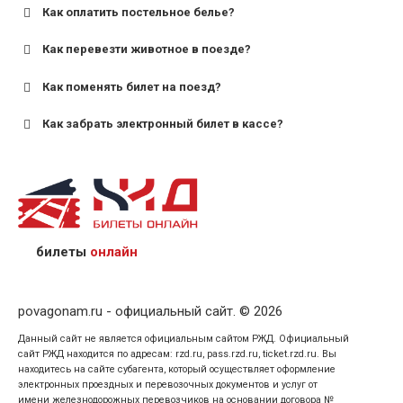
Как оплатить постельное белье?
для поездов дальнего следования — от 10 лет и
старше;
Как перевезти животное в поезде?
для пригородных поездов — от 7 лет.
Как поменять билет на поезд?
Как забрать электронный билет в кассе?
назвав кассиру 14-значный номер заказа;
предъявив удостоверение личности пассажира, на
кого оформлен билет.
билеты
онлайн
povagonam.ru - официальный сайт. © 2026
Данный сайт не является официальным сайтом РЖД. Официальный
сайт РЖД находится по адресам: rzd.ru, pass.rzd.ru, ticket.rzd.ru. Вы
находитесь на сайте субагента, который осуществляет оформление
электронных проездных и перевозочных документов и услуг от
имени железнодорожных перевозчиков на основании договора №