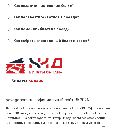
Как оплатить постельное белье?
для поездов дальнего следования — от 10 лет и
старше;
Как перевезти животное в поезде?
для пригородных поездов — от 7 лет.
Как поменять билет на поезд?
Как забрать электронный билет в кассе?
назвав кассиру 14-значный номер заказа;
предъявив удостоверение личности пассажира, на
кого оформлен билет.
билеты
онлайн
povagonam.ru - официальный сайт. © 2026
Данный сайт не является официальным сайтом РЖД. Официальный
сайт РЖД находится по адресам: rzd.ru, pass.rzd.ru, ticket.rzd.ru. Вы
находитесь на сайте субагента, который осуществляет оформление
электронных проездных и перевозочных документов и услуг от