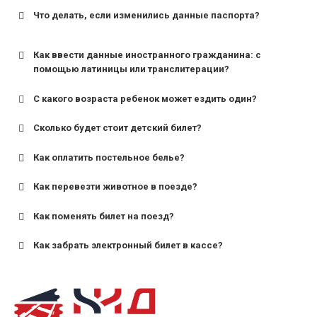
Что делать, если изменились данные паспорта?
Как ввести данные иностранного гражданина: с
помощью латиницы или транслитерации?
С какого возраста ребенок может ездить один?
Сколько будет стоит детский билет?
Как оплатить постельное белье?
для поездов дальнего следования — от 10 лет и
старше;
Как перевезти животное в поезде?
для пригородных поездов — от 7 лет.
Как поменять билет на поезд?
Как забрать электронный билет в кассе?
назвав кассиру 14-значный номер заказа;