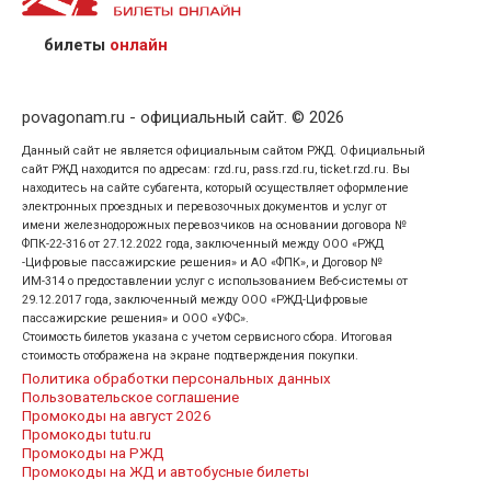
предъявив удостоверение личности пассажира, на
кого оформлен билет.
билеты
онлайн
povagonam.ru - официальный сайт. © 2026
Данный сайт не является официальным сайтом РЖД. Официальный
сайт РЖД находится по адресам: rzd.ru, pass.rzd.ru, ticket.rzd.ru. Вы
находитесь на сайте субагента, который осуществляет оформление
электронных проездных и перевозочных документов и услуг от
имени железнодорожных перевозчиков на основании договора №
ФПК-22-316 от 27.12.2022 года, заключенный между ООО «РЖД
-Цифровые пассажирские решения» и АО «ФПК», и Договор №
ИМ-314 о предоставлении услуг с использованием Веб-системы от
29.12.2017 года, заключенный между ООО «РЖД-Цифровые
пассажирские решения» и ООО «УФС».
Стоимость билетов указана с учетом сервисного сбора. Итоговая
стоимость отображена на экране подтверждения покупки.
Политика обработки персональных данных
Пользовательское соглашение
Промокоды на август 2026
Промокоды tutu.ru
Промокоды на РЖД
Промокоды на ЖД и автобусные билеты