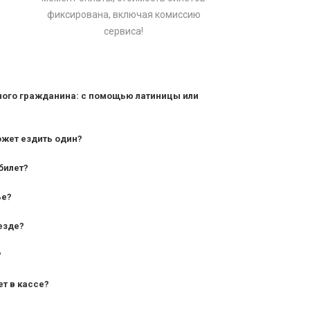
фиксирована, включая комиссию
сервиса!
ного гражданина: с помощью латиницы или
ожет ездить один?
билет?
дования — от 10 лет и старше;
ье?
— от 7 лет.
езде?
?
ет в кассе?