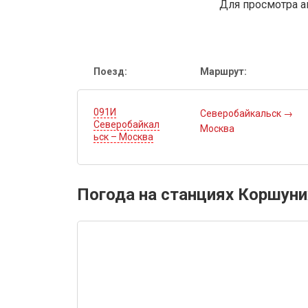
Для просмотра а
Поезд:
Маршрут:
091И
Северобайкальск
→
Северобайкал
Москва
ьск – Москва
Погода на станциях Коршуни