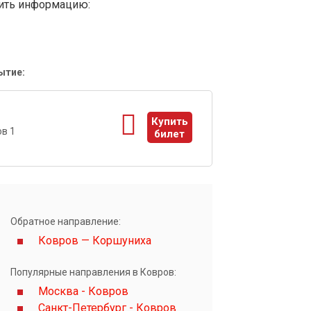
вить информацию:
ытие:
1
Купить
в 1
билет
ы
Обратное направление:
Ковров — Коршуниха
Популярные направления в Ковров:
Москва - Ковров
Санкт-Петербург - Ковров