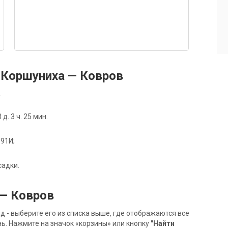
 Коршуниха — Ковров
.
. 3 ч. 25 мин.
091И;
садки.
 — Ковров
- выберите его из списка выше, где отображаются все
ь. Нажмите на значок «корзины» или кнопку
"Найти