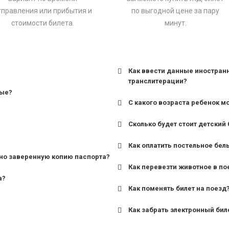
тправления или прибытия и
по выгодной цене за пару
стоимости билета.
минут.
Как ввести данные иностран
транслитерации?
ные?
С какого возраста ребенок м
Сколько будет стоит детский 
для поездов дальнего сле
Как оплатить постельное бел
для пригородных поездов 
но заверенную копию паспорта?
Как перевезти животное в по
а?
Как поменять билет на поезд
Как забрать электронный бил