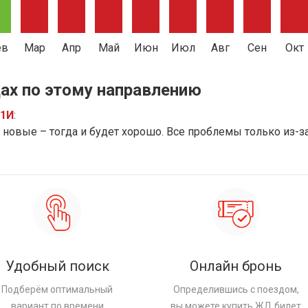
ев
Мар
Апр
Май
Июн
Июл
Авг
Сен
Окт
ах по этому направлению
91И
:
новые – тогда и будет хорошо. Все проблемы только из-з
Удобный поиск
Онлайн бронь
Подберём оптимальный
Определившись с поездом,
вариант по времени
вы можете купить ЖД билет