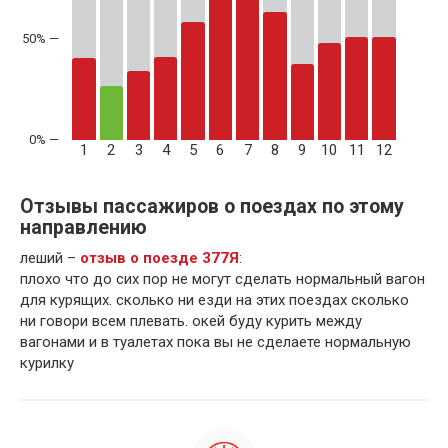
50% —
1
2
3
4
5
6
7
8
9
10
11
12
Отзывы пассажиров о поездах по этому
направлению
леший –
отзыв о поезде 377Я
:
плохо что до сих пор не могут сделать нормальный вагон
для курящих. сколько ни езди на этих поездах сколько
ни говори всем плевать. окей буду курить между
вагонами и в туалетах пока вы не сделаете нормальную
курилку