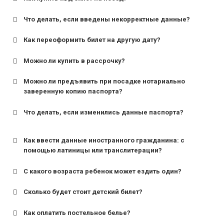
Что делать, если введены некорректные данные?
Как переоформить билет на другую дату?
Можно ли купить в рассрочку?
Можно ли предъявить при посадке нотариально
заверенную копию паспорта?
Что делать, если изменились данные паспорта?
Как ввести данные иностранного гражданина: с
помощью латиницы или транслитерации?
С какого возраста ребенок может ездить один?
Сколько будет стоит детский билет?
Как оплатить постельное белье?
для поездов дальнего следования — от 10 лет и