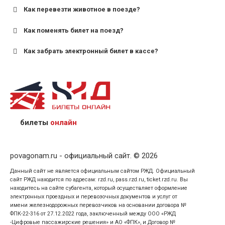
старше;
Как перевезти животное в поезде?
для пригородных поездов — от 7 лет.
Как поменять билет на поезд?
Как забрать электронный билет в кассе?
назвав кассиру 14-значный номер заказа;
предъявив удостоверение личности пассажира, на
кого оформлен билет.
билеты
онлайн
povagonam.ru - официальный сайт. © 2026
Данный сайт не является официальным сайтом РЖД. Официальный
сайт РЖД находится по адресам: rzd.ru, pass.rzd.ru, ticket.rzd.ru. Вы
находитесь на сайте субагента, который осуществляет оформление
электронных проездных и перевозочных документов и услуг от
имени железнодорожных перевозчиков на основании договора №
ФПК-22-316 от 27.12.2022 года, заключенный между ООО «РЖД
-Цифровые пассажирские решения» и АО «ФПК», и Договор №