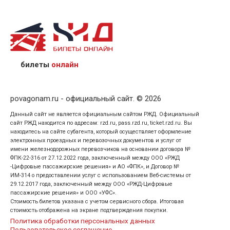
назвав кассиру 14-значный номер заказа;
предъявив удостоверение личности пассажира, на
кого оформлен билет.
билеты
онлайн
povagonam.ru - официальный сайт. © 2026
Данный сайт не является официальным сайтом РЖД. Официальный
сайт РЖД находится по адресам: rzd.ru, pass.rzd.ru, ticket.rzd.ru. Вы
находитесь на сайте субагента, который осуществляет оформление
электронных проездных и перевозочных документов и услуг от
имени железнодорожных перевозчиков на основании договора №
ФПК-22-316 от 27.12.2022 года, заключенный между ООО «РЖД
-Цифровые пассажирские решения» и АО «ФПК», и Договор №
ИМ-314 о предоставлении услуг с использованием Веб-системы от
29.12.2017 года, заключенный между ООО «РЖД-Цифровые
пассажирские решения» и ООО «УФС».
Стоимость билетов указана с учетом сервисного сбора. Итоговая
стоимость отображена на экране подтверждения покупки.
Политика обработки персональных данных
Пользовательское соглашение