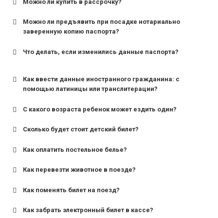
Можно ли купить в рассрочку?
Можно ли предъявить при посадке нотариально
заверенную копию паспорта?
Что делать, если изменились данные паспорта?
Как ввести данные иностранного гражданина: с
помощью латиницы или транслитерации?
С какого возраста ребенок может ездить один?
Сколько будет стоит детский билет?
Как оплатить постельное белье?
для поездов дальнего следования — от 10 лет и
старше;
Как перевезти животное в поезде?
для пригородных поездов — от 7 лет.
Как поменять билет на поезд?
Как забрать электронный билет в кассе?