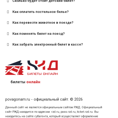
Сколько будет стоит детский билет?
Как оплатить постельное белье?
для поездов дальнего следования — от 10 лет и
старше;
Как перевезти животное в поезде?
для пригородных поездов — от 7 лет.
Как поменять билет на поезд?
Как забрать электронный билет в кассе?
назвав кассиру 14-значный номер заказа;
предъявив удостоверение личности пассажира, на
кого оформлен билет.
билеты
онлайн
povagonam.ru - официальный сайт. © 2026
Данный сайт не является официальным сайтом РЖД. Официальный
сайт РЖД находится по адресам: rzd.ru, pass.rzd.ru, ticket.rzd.ru. Вы
находитесь на сайте субагента, который осуществляет оформление