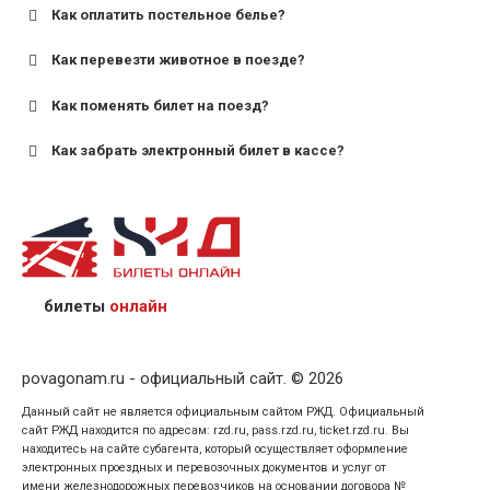
Как оплатить постельное белье?
для поездов дальнего следования — от 10 лет и
старше;
Как перевезти животное в поезде?
для пригородных поездов — от 7 лет.
Как поменять билет на поезд?
Как забрать электронный билет в кассе?
назвав кассиру 14-значный номер заказа;
предъявив удостоверение личности пассажира, на
кого оформлен билет.
билеты
онлайн
povagonam.ru - официальный сайт. © 2026
Данный сайт не является официальным сайтом РЖД. Официальный
сайт РЖД находится по адресам: rzd.ru, pass.rzd.ru, ticket.rzd.ru. Вы
находитесь на сайте субагента, который осуществляет оформление
электронных проездных и перевозочных документов и услуг от
имени железнодорожных перевозчиков на основании договора №