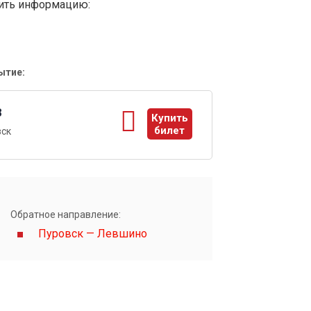
вить информацию:
ытие:
8
Купить
билет
вск
ы
Обратное направление:
Пуровск — Левшино