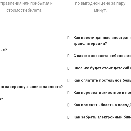
тправления или прибытия и
по выгодной цене за пару
стоимости билета.
минут.
Как ввести данные иностран
транслитерации?
ные?
С какого возраста ребенок м
Сколько будет стоит детский 
для поездов дальнего сле
Как оплатить постельное бел
для пригородных поездов 
но заверенную копию паспорта?
Как перевезти животное в по
а?
Как поменять билет на поезд
Как забрать электронный бил