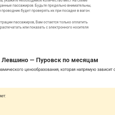
на, укажите необходимое количество мест на схеме
данные пассажиров. Будьте предельно внимательны,
 проводник будет проверять их при посадке в вагон.
трации пассажиров, Вам остается только оплатить
распечатать или показать с электронного носителя
д Левшино — Пуровск по месяцам
намического ценообразования, которая напрямую зависит о
ет: