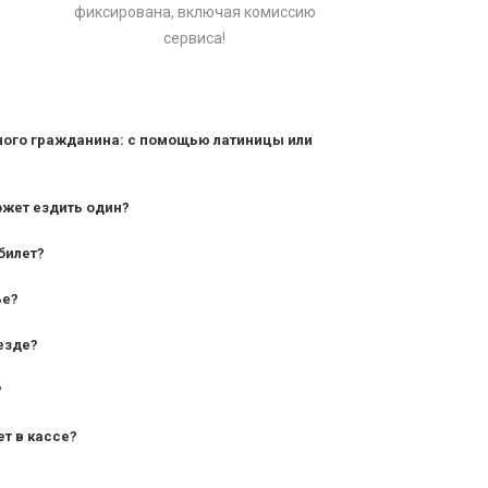
фиксирована, включая комиссию
сервиса!
ного гражданина: с помощью латиницы или
ожет ездить один?
билет?
дования — от 10 лет и старше;
ье?
— от 7 лет.
езде?
?
ет в кассе?