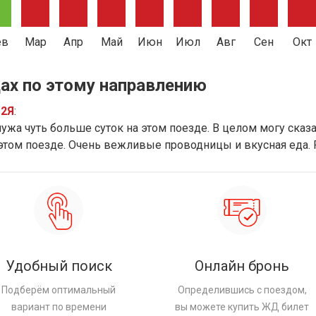
ев
Мар
Апр
Май
Июн
Июл
Авг
Сен
Окт
ах по этому направлению
12Я
:
ужа чуть больше суток на этом поезде. В целом могу сказат
 этом поезде. Очень вежливые проводницы и вкусная еда.
Удобный поиск
Онлайн бронь
Подберём оптимальный
Определившись с поездом,
вариант по времени
вы можете купить ЖД билет