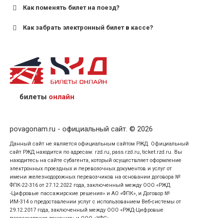
Как поменять билет на поезд?
Как забрать электронный билет в кассе?
назвав кассиру 14-значный номер заказа;
предъявив удостоверение личности пассажира, на
кого оформлен билет.
билеты
онлайн
povagonam.ru - официальный сайт. © 2026
Данный сайт не является официальным сайтом РЖД. Официальный
сайт РЖД находится по адресам: rzd.ru, pass.rzd.ru, ticket.rzd.ru. Вы
находитесь на сайте субагента, который осуществляет оформление
электронных проездных и перевозочных документов и услуг от
имени железнодорожных перевозчиков на основании договора №
ФПК-22-316 от 27.12.2022 года, заключенный между ООО «РЖД
-Цифровые пассажирские решения» и АО «ФПК», и Договор №
ИМ-314 о предоставлении услуг с использованием Веб-системы от
29.12.2017 года, заключенный между ООО «РЖД-Цифровые