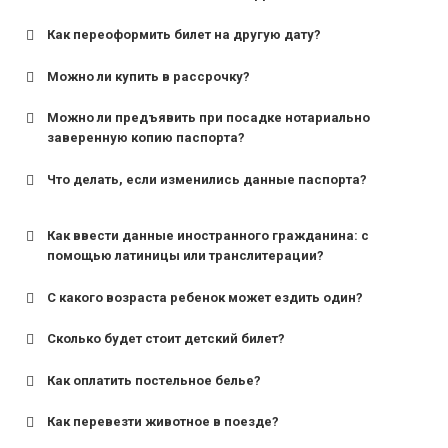
Как переоформить билет на другую дату?
Можно ли купить в рассрочку?
Можно ли предъявить при посадке нотариально
заверенную копию паспорта?
Что делать, если изменились данные паспорта?
Как ввести данные иностранного гражданина: с
помощью латиницы или транслитерации?
С какого возраста ребенок может ездить один?
Сколько будет стоит детский билет?
Как оплатить постельное белье?
для поездов дальнего следования — от 10 лет и
старше;
Как перевезти животное в поезде?
для пригородных поездов — от 7 лет.