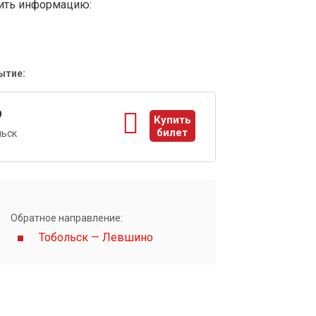
вить информацию:
ытие:
9
Купить
билет
льск
ы
Обратное направление:
Тобольск — Левшино