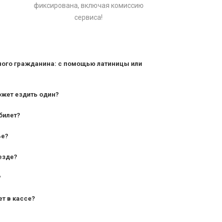
фиксирована, включая комиссию
сервиса!
ного гражданина: с помощью латиницы или
ожет ездить один?
билет?
дования — от 10 лет и старше;
ье?
— от 7 лет.
езде?
?
ет в кассе?