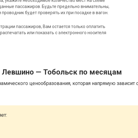
на, укажите необходимое количество мест на схеме
данные пассажиров. Будьте предельно внимательны,
 проводник будет проверять их при посадке в вагон.
трации пассажиров, Вам остается только оплатить
распечатать или показать с электронного носителя
д Левшино — Тобольск по месяцам
намического ценообразования, которая напрямую зависит о
ет: