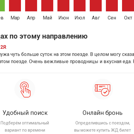
ев
Мар
Апр
Май
Июн
Июл
Авг
Сен
Окт
ах по этому направлению
12Я
:
ужа чуть больше суток на этом поезде. В целом могу сказат
 этом поезде. Очень вежливые проводницы и вкусная еда.
Удобный поиск
Онлайн бронь
Подберём оптимальный
Определившись с поездом,
вариант по времени
вы можете купить ЖД билет