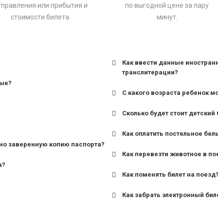
тправления или прибытия и
по выгодной цене за пару
стоимости билета.
минут.
Как ввести данные иностран
транслитерации?
ные?
С какого возраста ребенок м
Сколько будет стоит детский 
для поездов дальнего сле
Как оплатить постельное бел
для пригородных поездов 
но заверенную копию паспорта?
Как перевезти животное в по
а?
Как поменять билет на поезд
Как забрать электронный бил