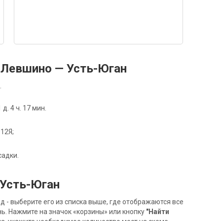
 Левшино — Усть-Юган
.
. 4 ч. 17 мин.
012Я;
садки.
 Усть-Юган
- выберите его из списка выше, где отображаются все
ь. Нажмите на значок «корзины» или кнопку
"Найти