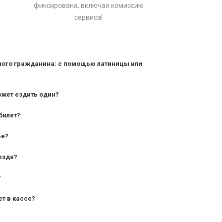
фиксирована, включая комиссию
сервиса!
ного гражданина: с помощью латиницы или
ожет ездить один?
билет?
дования — от 10 лет и старше;
ье?
— от 7 лет.
езде?
?
ет в кассе?