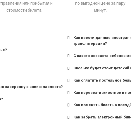
тправления или прибытия и
по выгодной цене за пару
стоимости билета.
минут.
Как ввести данные иностран
транслитерации?
ные?
С какого возраста ребенок м
Сколько будет стоит детский 
для поездов дальнего сле
Как оплатить постельное бел
для пригородных поездов 
но заверенную копию паспорта?
Как перевезти животное в по
а?
Как поменять билет на поезд
Как забрать электронный бил