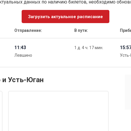
ктуальных данных по наличию билетов, необходимо обно
Загрузить актуальное расписание
Отправление:
В пути:
Приб
11:43
15:5
1 д. 4 ч. 17 мин.
Левшино
Усть
 и Усть-Юган