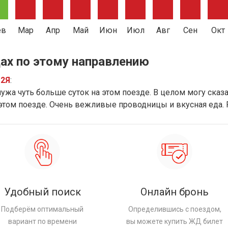
ев
Мар
Апр
Май
Июн
Июл
Авг
Сен
Окт
ах по этому направлению
12Я
:
ужа чуть больше суток на этом поезде. В целом могу сказат
 этом поезде. Очень вежливые проводницы и вкусная еда.
Удобный поиск
Онлайн бронь
Подберём оптимальный
Определившись с поездом,
вариант по времени
вы можете купить ЖД билет