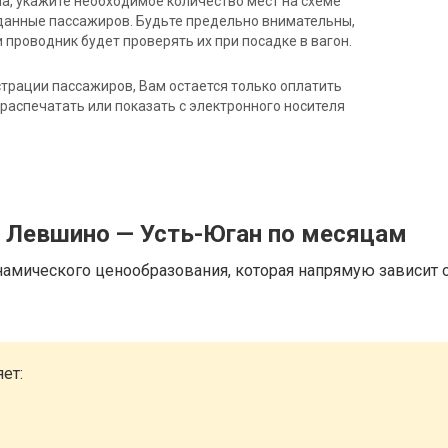
на, укажите необходимое количество мест на схеме
данные пассажиров. Будьте предельно внимательны,
 проводник будет проверять их при посадке в вагон.
трации пассажиров, Вам остается только оплатить
распечатать или показать с электронного носителя
д Левшино — Усть-Юган по месяцам
намического ценообразования, которая напрямую зависит о
ет: