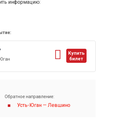
вить информацию:
ытие:
7
Купить
билет
-Юган
ы
Обратное направление:
Усть-Юган — Левшино