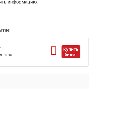
вить информацию:
ытие:
4
Купить
билет
инская
ы