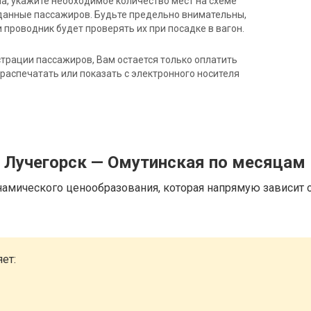
на, укажите необходимое количество мест на схеме
данные пассажиров. Будьте предельно внимательны,
 проводник будет проверять их при посадке в вагон.
трации пассажиров, Вам остается только оплатить
распечатать или показать с электронного носителя
д Лучегорск — Омутинская по месяцам
намического ценообразования, которая напрямую зависит о
ет: