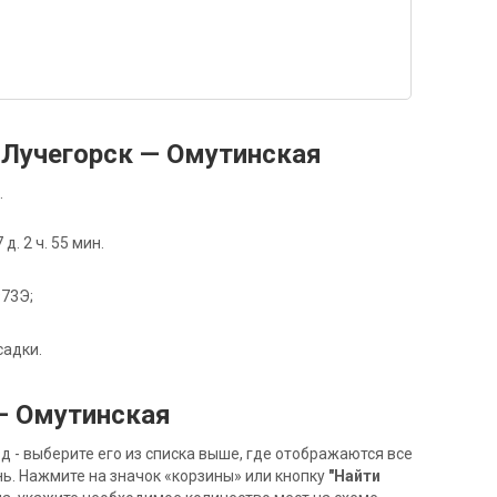
Лучегорск — Омутинская
.
. 2 ч. 55 мин.
973Э;
садки.
— Омутинская
- выберите его из списка выше, где отображаются все
ь. Нажмите на значок «корзины» или кнопку
"Найти