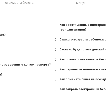
стоимости билета.
минут.
Как ввести данные иностран
транслитерации?
ные?
С какого возраста ребенок м
Сколько будет стоит детский 
для поездов дальнего сле
Как оплатить постельное бел
для пригородных поездов 
но заверенную копию паспорта?
Как перевезти животное в по
а?
Как поменять билет на поезд
Как забрать электронный бил