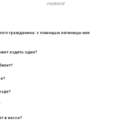
сервиса!
ного гражданина: с помощью латиницы или
ожет ездить один?
билет?
дования — от 10 лет и старше;
ье?
— от 7 лет.
езде?
?
ет в кассе?