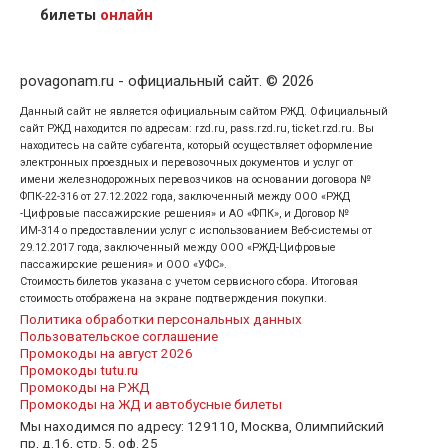
кого оформлен билет.
билеты
онлайн
povagonam.ru - официальный сайт. © 2026
Данный сайт не является официальным сайтом РЖД. Официальный
сайт РЖД находится по адресам: rzd.ru, pass.rzd.ru, ticket.rzd.ru. Вы
находитесь на сайте субагента, который осуществляет оформление
электронных проездных и перевозочных документов и услуг от
имени железнодорожных перевозчиков на основании договора №
ФПК-22-316 от 27.12.2022 года, заключенный между ООО «РЖД
-Цифровые пассажирские решения» и АО «ФПК», и Договор №
ИМ-314 о предоставлении услуг с использованием Веб-системы от
29.12.2017 года, заключенный между ООО «РЖД-Цифровые
пассажирские решения» и ООО «УФС».
Стоимость билетов указана с учетом сервисного сбора. Итоговая
стоимость отображена на экране подтверждения покупки.
Политика обработки персональных данных
Пользовательское соглашение
Промокоды на август 2026
Промокоды tutu.ru
Промокоды на РЖД
Промокоды на ЖД и автобусные билеты
Мы находимся по адресу: 129110, Москва, Олимпийский
пр, д.16, стр. 5. оф. 25