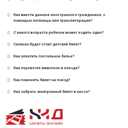
Как ввести данные иностранного гражданина: с
помощью латиницы или транслитерации?
С какого возраста ребенок может ездить один?
Сколько будет стоит детский билет?
Как оплатить постельное белье?
для поездов дальнего следования — от 10 лет и
старше;
Как перевезти животное в поезде?
для пригородных поездов — от 7 лет.
Как поменять билет на поезд?
Как забрать электронный билет в кассе?
назвав кассиру 14-значный номер заказа;
предъявив удостоверение личности пассажира, на