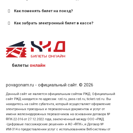
для пригородных поездов — от 7 лет.
Как поменять билет на поезд?
Как забрать электронный билет в кассе?
назвав кассиру 14-значный номер заказа;
предъявив удостоверение личности пассажира, на
кого оформлен билет.
билеты
онлайн
povagonam.ru - официальный сайт. © 2026
Данный сайт не является официальным сайтом РЖД. Официальный
сайт РЖД находится по адресам: rzd.ru, pass.rzd.ru, ticket.rzd.ru. Вы
находитесь на сайте субагента, который осуществляет оформление
электронных проездных и перевозочных документов и услуг от
имени железнодорожных перевозчиков на основании договора №
ФПК-22-316 от 27.12.2022 года, заключенный между ООО «РЖД
-Цифровые пассажирские решения» и АО «ФПК», и Договор №
ИМ-314 о предоставлении услуг с использованием Веб-системы от