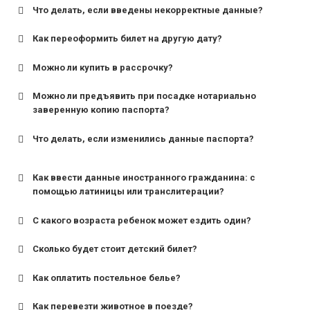
Что делать, если введены некорректные данные?
Как переоформить билет на другую дату?
Можно ли купить в рассрочку?
Можно ли предъявить при посадке нотариально
заверенную копию паспорта?
Что делать, если изменились данные паспорта?
Как ввести данные иностранного гражданина: с
помощью латиницы или транслитерации?
С какого возраста ребенок может ездить один?
Сколько будет стоит детский билет?
Как оплатить постельное белье?
для поездов дальнего следования — от 10 лет и
старше;
Как перевезти животное в поезде?